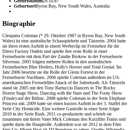
Geburtsdatum
29.10.87
Geburtsort
Byron Bay, New South Wales, Australia
Biographie
Cleopatra Coleman (* 29. Oktober 1987 in Byron Bay, New South
Wales) ist eine australische Schauspielerin und Tänzerin. 2004 hatte
sie ihren ersten Auftritt in einem Werbeclip im Fernsehen für die
Direct Factory Outlets und spielte ihre erste Rolle in einer
Fernsehserie mit dem Part der Zandie Brokow in der Fernsehserie
Silversun. 2005 folgten mehrere Rollen in den australischen
Fernsehserien Blue Heelers, Holly's Heroes und Total Genial. Im
Jahr 2006 besetzte sie die Rolle der Glenn Forrest in der
Fernsehserie Nachbarn. 2006 spielte Coleman außerdem im US-
amerikanischen Fernsehfilm Attack of the Sabretooth. Als Tänzerin
stand sie 2005 mit den Tony Bartuccio Dancers in The Rocky
Horror Stage Show, Dancing with the Stars und The Footy Show
(Finale) auf der Bühne. 2008 spielte Coleman in der Serie Elephant
Princess mit. 2009 hatte sie einen kurzen Auftritt in der 3. Staffel der
Serie City Homicide. Eine weitere Gastrolle in einer Serie folgte
2010 in der Serie Rush. 2011 co-produzierte und schrieb sie
zusammen mit ihrem Vater Mick Coleman den Kurzfilm Trains und
spielte darin die Hauptrolle. Außerdem war sie 2012 in dem Film
Step Up: Miami Heat als DJ Penelope zu sehen. Quelle: Wikipedia