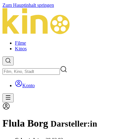
Zum Hauptinhalt springen
Filme
Kinos
Konto
Flula Borg
Darsteller:in