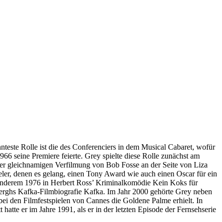
nteste Rolle ist die des Conferenciers in dem Musical Cabaret, wofür
6 seine Premiere feierte. Grey spielte diese Rolle zunächst am
der gleichnamigen Verfilmung von Bob Fosse an der Seite von Liza
ler, denen es gelang, einen Tony Award wie auch einen Oscar für ein
r anderem 1976 in Herbert Ross’ Kriminalkomödie Kein Koks für
erghs Kafka-Filmbiografie Kafka. Im Jahr 2000 gehörte Grey neben
ei den Filmfestspielen von Cannes die Goldene Palme erhielt. In
hatte er im Jahre 1991, als er in der letzten Episode der Fernsehserie