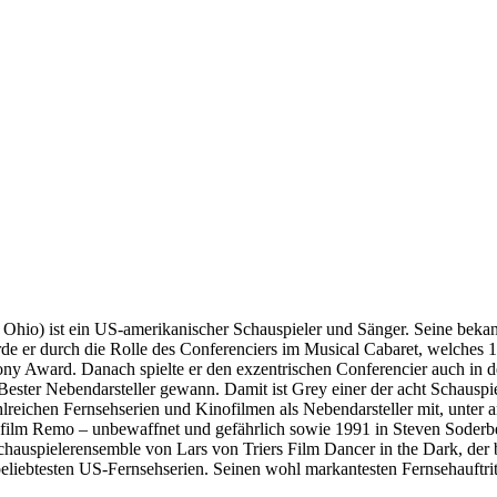
d, Ohio) ist ein US-amerikanischer Schauspieler und Sänger. Seine bekan
er durch die Rolle des Conferenciers im Musical Cabaret, welches 196
ony Award. Danach spielte er den exzentrischen Conferencier auch in 
ster Nebendarsteller gewann. Damit ist Grey einer der acht Schauspie
hlreichen Fernsehserien und Kinofilmen als Nebendarsteller mit, unte
film Remo – unbewaffnet und gefährlich sowie 1991 in Steven Soderb
auspielerensemble von Lars von Triers Film Dancer in the Dark, der b
beliebtesten US-Fernsehserien. Seinen wohl markantesten Fernsehauftritt 