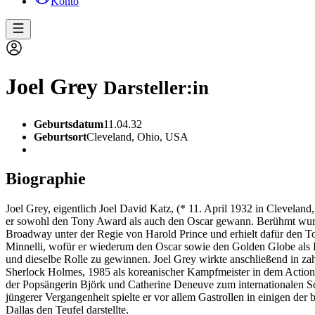
Konto
Joel Grey
Darsteller:in
Geburtsdatum
11.04.32
Geburtsort
Cleveland, Ohio, USA
Biographie
Joel Grey, eigentlich Joel David Katz, (* 11. April 1932 in Clevelan
er sowohl den Tony Award als auch den Oscar gewann. Berühmt wurde 
Broadway unter der Regie von Harold Prince und erhielt dafür den T
Minnelli, wofür er wiederum den Oscar sowie den Golden Globe als Be
und dieselbe Rolle zu gewinnen. Joel Grey wirkte anschließend in za
Sherlock Holmes, 1985 als koreanischer Kampfmeister in dem Action
der Popsängerin Björk und Catherine Deneuve zum internationalen Sch
jüngerer Vergangenheit spielte er vor allem Gastrollen in einigen der 
Dallas den Teufel darstellte.