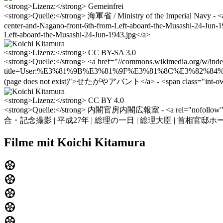
<strong>Lizenz:</strong> Gemeinfrei
<strong>Quelle:</strong> 海軍省 / Ministry of the Imperial Navy - <a
center-and-Nagano-front-6th-from-Left-aboard-the-Musashi-24-Jun-
Left-aboard-the-Musashi-24-Jun-1943.jpg</a>
<strong>Lizenz:</strong> CC BY-SA 3.0
<strong>Quelle:</strong> <a href="//commons.wikimedia.org/w/ind
title=User:%E3%81%9B%E3%81%9F%E3%81%8C%E3%82%84%E
(page does not exist)">せたがやアバント</a> - <span class="int-o
<strong>Lizenz:</strong> CC BY 4.0
<strong>Quelle:</strong> 内閣官房内閣広報室 - <a rel="nofollow" c
合・記念撮影 | 平成27年 | 総理の一日 | 総理大臣 | 首相官邸ホ
Filme mit Koichi Kitamura