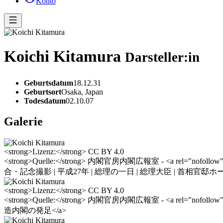
Konto
Koichi Kitamura
Darsteller:in
Geburtsdatum
18.12.31
Geburtsort
Osaka, Japan
Todesdatum
02.10.07
Galerie
<strong>Lizenz:</strong> CC BY 4.0
<strong>Quelle:</strong> 内閣官房内閣広報室 - <a rel="nofollow" c
合・記念撮影 | 平成27年 | 総理の一日 | 総理大臣 | 首相官邸ホ
<strong>Lizenz:</strong> CC BY 4.0
<strong>Quelle:</strong> 内閣官房内閣広報室 - <a rel="nofollow" cla
造内閣の発足</a>