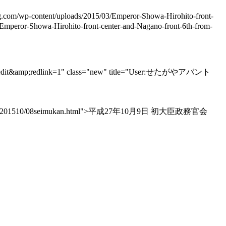
og.com/wp-content/uploads/2015/03/Emperor-Showa-Hirohito-front-
/Emperor-Showa-Hirohito-front-center-and-Nagano-front-6th-from-
amp;redlink=1" class="new" title="User:せたがやアバント
be/actions/201510/08seimukan.html">平成27年10月9日 初大臣政務官会