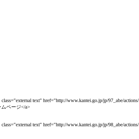
lass="external text" href="http://www.kantei.go.jp/jp/97_a
ームページ</a>
ss="external text" href="http://www.kantei.go.jp/jp/98_abe/ac