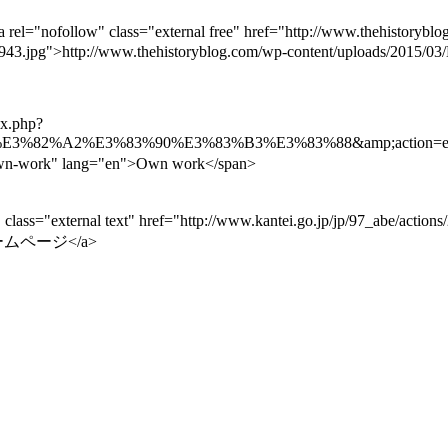
 rel="nofollow" class="external free" href="http://www.thehistorybl
1943.jpg">http://www.thehistoryblog.com/wp-content/uploads/2015/03
ex.php?
3%82%A2%E3%83%90%E3%83%B3%E3%83%88&amp;action=edit&
wn-work" lang="en">Own work</span>
lass="external text" href="http://www.kantei.go.jp/jp/97_a
ームページ</a>