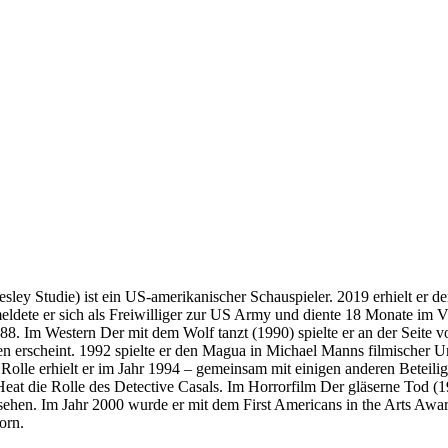
ley Studie) ist ein US-amerikanischer Schauspieler. 2019 erhielt er d
eldete er sich als Freiwilliger zur US Army und diente 18 Monate im Vi
88. Im Western Der mit dem Wolf tanzt (1990) spielte er an der Seite 
ionen erscheint. 1992 spielte er den Magua in Michael Manns filmische
lle erhielt er im Jahr 1994 – gemeinsam mit einigen anderen Beteiligt
 die Rolle des Detective Casals. Im Horrorfilm Der gläserne Tod (199
ehen. Im Jahr 2000 wurde er mit dem First Americans in the Arts Award
orn.