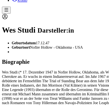
Konto
Wes Studi
Darsteller:in
Geburtsdatum
17.12.47
Geburtsort
Nofire Hollow - Oklahoma - USA
Biographie
Wes Studi (* 17. Dezember 1947 in Nofire Hollow, Oklahoma, als Wes
Cherokee an. Er wuchs in einem Indianerreservat auf. Im Jahr 1967 m
debütierte im Fernsehfilm The Trial of Standing Bear aus dem Jahr 19
Rolle eines Indianers, der Jim Morrison (Val Kilmer) in seinen Vis
Eine Legende (1993) übernahm er die Rolle des Geronimo. Für diese Ro
erneut mit Michael Mann zusammen und übernahm im Kriminalfilm Heat
(1998) war er an der Seite von Treat Williams und Famke Janssen zu s
nach Romanen von Tony Hillerman den Navajo-Polizisten Joe Leaph