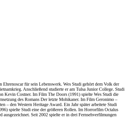
en Ehrenoscar für sein Lebenswerk. Wes Studi gehört dem Volk der
etnamkrieg. Anschließend studierte er am Tulsa Junior College. Studi
von Kevin Costner. Im Film The Doors (1991) spielte Wes Studi die
r Umsetzung des Romans Der letzte Mohikaner. Im Film Geronimo –
en – den Western Heritage Award. Ein Jahr später arbeitete Studi
6) spielte Studi eine der größeren Rollen. Im Horrorfilm Octalus
 ausgezeichnet. Seit 2002 spielte er in drei Fernsehverfilmungen