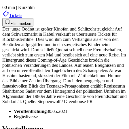
60 min
|
Kurzfilm
Tickets
Film merken
Der junge Qodrat ist großer Kinofan und Schlitzohr zugleich: Auf
dem Schwarzmarkt in Kabul verkauft er überteuerte Tickets für
Blockbusterfilme. Dies wird ihm zum Verhängnis als er von den
Behörden aufgegriffen und in ein sowjetisches Kinderheim
geschickt wird. Dort schließt Qodrat schnell neue Freundschaften,
verliebt sich zum ersten Mal und begibt sich auf eine neue Reise. Im
Hintergrund dieser Coming-of-Age Geschichte brodeln die
politischen Veränderungen des Landes. Auf realen Ereignissen und
auf den unveröffentlichten Tagebüchern des Schauspielers Anwar
Hashimi basierend, skizziert der Film mit Zärtlichkeit und Humor
das Bild einer Zeit im Übergang. Durch den neugierigen und
fantasievollen Blick der Teenager-Protagonisten erzählt Regisseurin
Shahrbanoo Sadat vor dem Hintergrund der politischen Unruhen im
Afghanistan der 1980er Jahre eine Geschichte von Freundschaft und
Solidarität. Quelle: Steppenwolf / Greenhouse PR
Veröffentlichung
30.05.2021
Regie
diverse
Vorstellungen