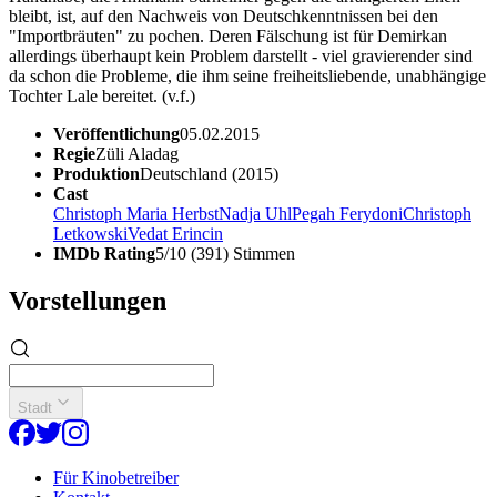
bleibt, ist, auf den Nachweis von Deutschkenntnissen bei den
"Importbräuten" zu pochen. Deren Fälschung ist für Demirkan
allerdings überhaupt kein Problem darstellt - viel gravierender sind
da schon die Probleme, die ihm seine freiheitsliebende, unabhängige
Tochter Lale bereitet. (v.f.)
Veröffentlichung
05.02.2015
Regie
Züli Aladag
Produktion
Deutschland (2015)
Cast
Christoph Maria Herbst
Nadja Uhl
Pegah Ferydoni
Christoph
Letkowski
Vedat Erincin
IMDb Rating
5/10 (391) Stimmen
Vorstellungen
Stadt
Für Kinobetreiber