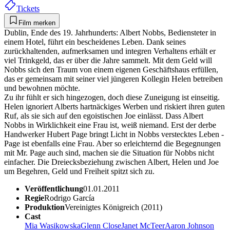
Tickets
Film merken
Dublin, Ende des 19. Jahrhunderts: Albert Nobbs, Bediensteter in
einem Hotel, führt ein bescheidenes Leben. Dank seines
zurückhaltenden, aufmerksamen und integren Verhaltens erhält er
viel Trinkgeld, das er über die Jahre sammelt. Mit dem Geld will
Nobbs sich den Traum von einem eigenen Geschäftshaus erfüllen,
das er gemeinsam mit seiner viel jüngeren Kollegin Helen betreiben
und bewohnen möchte.
Zu ihr fühlt er sich hingezogen, doch diese Zuneigung ist einseitig.
Helen ignoriert Alberts hartnäckiges Werben und riskiert ihren guten
Ruf, als sie sich auf den egoistischen Joe einlässt. Dass Albert
Nobbs in Wirklichkeit eine Frau ist, weiß niemand. Erst der derbe
Handwerker Hubert Page bringt Licht in Nobbs verstecktes Leben -
Page ist ebenfalls eine Frau. Aber so erleichternd die Begegnungen
mit Mr. Page auch sind, machen sie die Situation für Nobbs nicht
einfacher. Die Dreiecksbeziehung zwischen Albert, Helen und Joe
um Begehren, Geld und Freiheit spitzt sich zu.
Veröffentlichung
01.01.2011
Regie
Rodrigo García
Produktion
Vereinigtes Königreich (2011)
Cast
Mia Wasikowska
Glenn Close
Janet McTeer
Aaron Johnson