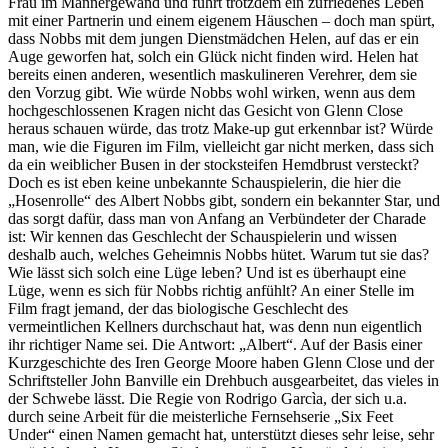
Frau im Männergewand und führt trotzdem ein zufriedenes Leben
mit einer Partnerin und einem eigenem Häuschen – doch man spürt,
dass Nobbs mit dem jungen Dienstmädchen Helen, auf das er ein
Auge geworfen hat, solch ein Glück nicht finden wird. Helen hat
bereits einen anderen, wesentlich maskulineren Verehrer, dem sie
den Vorzug gibt. Wie würde Nobbs wohl wirken, wenn aus dem
hochgeschlossenen Kragen nicht das Gesicht von Glenn Close
heraus schauen würde, das trotz Make-up gut erkennbar ist? Würde
man, wie die Figuren im Film, vielleicht gar nicht merken, dass sich
da ein weiblicher Busen in der stocksteifen Hemdbrust versteckt?
Doch es ist eben keine unbekannte Schauspielerin, die hier die
„Hosenrolle“ des Albert Nobbs gibt, sondern ein bekannter Star, und
das sorgt dafür, dass man von Anfang an Verbündeter der Charade
ist: Wir kennen das Geschlecht der Schauspielerin und wissen
deshalb auch, welches Geheimnis Nobbs hütet. Warum tut sie das?
Wie lässt sich solch eine Lüge leben? Und ist es überhaupt eine
Lüge, wenn es sich für Nobbs richtig anfühlt? An einer Stelle im
Film fragt jemand, der das biologische Geschlecht des
vermeintlichen Kellners durchschaut hat, was denn nun eigentlich
ihr richtiger Name sei. Die Antwort: „Albert“. Auf der Basis einer
Kurzgeschichte des Iren George Moore haben Glenn Close und der
Schriftsteller John Banville ein Drehbuch ausgearbeitet, das vieles in
der Schwebe lässt. Die Regie von Rodrigo Garcìa, der sich u.a.
durch seine Arbeit für die meisterliche Fernsehserie „Six Feet
Under“ einen Namen gemacht hat, unterstützt dieses sehr leise, sehr