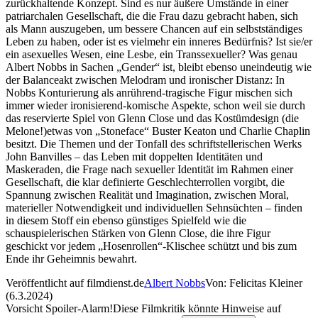
zurückhaltende Konzept. Sind es nur äußere Umstände in einer
patriarchalen Gesellschaft, die die Frau dazu gebracht haben, sich
als Mann auszugeben, um bessere Chancen auf ein selbstständiges
Leben zu haben, oder ist es vielmehr ein inneres Bedürfnis? Ist sie/er
ein asexuelles Wesen, eine Lesbe, ein Transsexueller? Was genau
Albert Nobbs in Sachen „Gender“ ist, bleibt ebenso uneindeutig wie
der Balanceakt zwischen Melodram und ironischer Distanz: In
Nobbs Konturierung als anrührend-tragische Figur mischen sich
immer wieder ironisierend-komische Aspekte, schon weil sie durch
das reservierte Spiel von Glenn Close und das Kostümdesign (die
Melone!)etwas von „Stoneface“ Buster Keaton und Charlie Chaplin
besitzt. Die Themen und der Tonfall des schriftstellerischen Werks
John Banvilles – das Leben mit doppelten Identitäten und
Maskeraden, die Frage nach sexueller Identität im Rahmen einer
Gesellschaft, die klar definierte Geschlechterrollen vorgibt, die
Spannung zwischen Realität und Imagination, zwischen Moral,
materieller Notwendigkeit und individuellen Sehnsüchten – finden
in diesem Stoff ein ebenso günstiges Spielfeld wie die
schauspielerischen Stärken von Glenn Close, die ihre Figur
geschickt vor jedem „Hosenrollen“-Klischee schützt und bis zum
Ende ihr Geheimnis bewahrt.
Veröffentlicht auf filmdienst.de
Albert Nobbs
Von: Felicitas Kleiner
(6.3.2024)
Vorsicht Spoiler-Alarm!
Diese Filmkritik könnte Hinweise auf