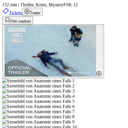
152 min
|
Thriller,
Krimi,
Mystery
FSK 12
Tickets
Trailer
Film merken