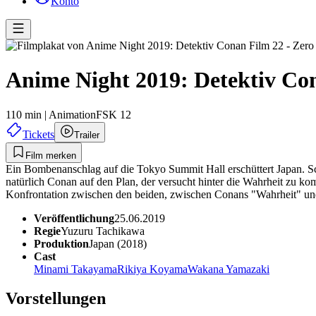
Konto
Anime Night 2019: Detektiv Con
110 min
|
Animation
FSK 12
Tickets
Trailer
Film merken
Ein Bombenanschlag auf die Tokyo Summit Hall erschüttert Japan. Sc
natürlich Conan auf den Plan, der versucht hinter die Wahrheit zu 
Konfrontation zwischen den beiden, zwischen Conans "Wahrheit" und 
Veröffentlichung
25.06.2019
Regie
Yuzuru Tachikawa
Produktion
Japan (2018)
Cast
Minami Takayama
Rikiya Koyama
Wakana Yamazaki
Vorstellungen