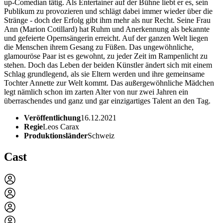
up-Comedian tätig. Als Entertainer auf der Bühne liebt er es, sein
Publikum zu provozieren und schlägt dabei immer wieder über die
Stränge - doch der Erfolg gibt ihm mehr als nur Recht. Seine Frau
Ann (Marion Cotillard) hat Ruhm und Anerkennung als bekannte
und gefeierte Opernsängerin erreicht. Auf der ganzen Welt liegen
die Menschen ihrem Gesang zu Füßen. Das ungewöhnliche,
glamouröse Paar ist es gewohnt, zu jeder Zeit im Rampenlicht zu
stehen. Doch das Leben der beiden Künstler ändert sich mit einem
Schlag grundlegend, als sie Eltern werden und ihre gemeinsame
Tochter Annette zur Welt kommt. Das außergewöhnliche Mädchen
legt nämlich schon im zarten Alter von nur zwei Jahren ein
überraschendes und ganz und gar einzigartiges Talent an den Tag.
Veröffentlichung
16.12.2021
Regie
Leos Carax
Produktionsländer
Schweiz
Cast