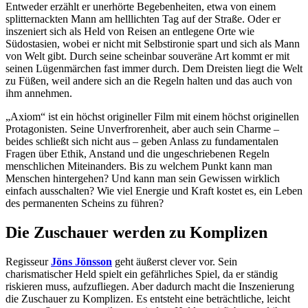
Entweder erzählt er unerhörte Begebenheiten, etwa von einem
splitternackten Mann am helllichten Tag auf der Straße. Oder er
inszeniert sich als Held von Reisen an entlegene Orte wie
Südostasien, wobei er nicht mit Selbstironie spart und sich als Mann
von Welt gibt. Durch seine scheinbar souveräne Art kommt er mit
seinen Lügenmärchen fast immer durch. Dem Dreisten liegt die Welt
zu Füßen, weil andere sich an die Regeln halten und das auch von
ihm annehmen.
„Axiom“ ist ein höchst origineller Film mit einem höchst originellen
Protagonisten. Seine Unverfrorenheit, aber auch sein Charme –
beides schließt sich nicht aus – geben Anlass zu fundamentalen
Fragen über Ethik, Anstand und die ungeschriebenen Regeln
menschlichen Miteinanders. Bis zu welchem Punkt kann man
Menschen hintergehen? Und kann man sein Gewissen wirklich
einfach ausschalten? Wie viel Energie und Kraft kostet es, ein Leben
des permanenten Scheins zu führen?
Die Zuschauer werden zu Komplizen
Regisseur
Jöns Jönsson
geht äußerst clever vor. Sein
charismatischer Held spielt ein gefährliches Spiel, da er ständig
riskieren muss, aufzufliegen. Aber dadurch macht die Inszenierung
die Zuschauer zu Komplizen. Es entsteht eine beträchtliche, leicht