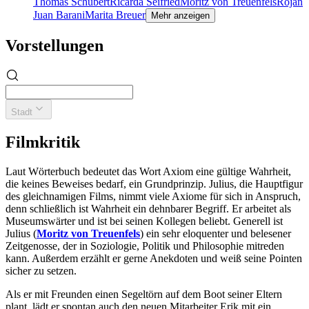
Thomas Schubert
Ricarda Seifried
Moritz von Treuenfels
Rojan
Juan Barani
Marita Breuer
Mehr anzeigen
Vorstellungen
Stadt
Filmkritik
Laut Wörterbuch bedeutet das Wort Axiom eine gültige Wahrheit,
die keines Beweises bedarf, ein Grundprinzip. Julius, die Hauptfigur
des gleichnamigen Films, nimmt viele Axiome für sich in Anspruch,
denn schließlich ist Wahrheit ein dehnbarer Begriff. Er arbeitet als
Museumswärter und ist bei seinen Kollegen beliebt. Generell ist
Julius (
Moritz von Treuenfels
) ein sehr eloquenter und belesener
Zeitgenosse, der in Soziologie, Politik und Philosophie mitreden
kann. Außerdem erzählt er gerne Anekdoten und weiß seine Pointen
sicher zu setzen.
Als er mit Freunden einen Segeltörn auf dem Boot seiner Eltern
plant, lädt er spontan auch den neuen Mitarbeiter Erik mit ein.