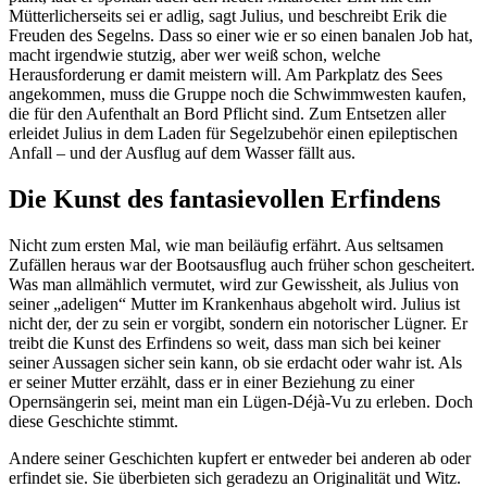
Mütterlicherseits sei er adlig, sagt Julius, und beschreibt Erik die
Freuden des Segelns. Dass so einer wie er so einen banalen Job hat,
macht irgendwie stutzig, aber wer weiß schon, welche
Herausforderung er damit meistern will. Am Parkplatz des Sees
angekommen, muss die Gruppe noch die Schwimmwesten kaufen,
die für den Aufenthalt an Bord Pflicht sind. Zum Entsetzen aller
erleidet Julius in dem Laden für Segelzubehör einen epileptischen
Anfall – und der Ausflug auf dem Wasser fällt aus.
Die Kunst des fantasievollen Erfindens
Nicht zum ersten Mal, wie man beiläufig erfährt. Aus seltsamen
Zufällen heraus war der Bootsausflug auch früher schon gescheitert.
Was man allmählich vermutet, wird zur Gewissheit, als Julius von
seiner „adeligen“ Mutter im Krankenhaus abgeholt wird. Julius ist
nicht der, der zu sein er vorgibt, sondern ein notorischer Lügner. Er
treibt die Kunst des Erfindens so weit, dass man sich bei keiner
seiner Aussagen sicher sein kann, ob sie erdacht oder wahr ist. Als
er seiner Mutter erzählt, dass er in einer Beziehung zu einer
Opernsängerin sei, meint man ein Lügen-Déjà-Vu zu erleben. Doch
diese Geschichte stimmt.
Andere seiner Geschichten kupfert er entweder bei anderen ab oder
erfindet sie. Sie überbieten sich geradezu an Originalität und Witz.