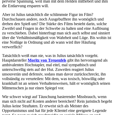
perverse Spannung, weil man mit dem Helden mitfiebert und ihm
die Entlarvung ersparen will.
Aber ist Julius tatsächlich die schlimmste Figur im Film?
Durchschauen andere, noch Ausgebufftere ihn womöglich und
drehen den Spieß um? Die Stärke des Films besteht darin, solche
Zweifel und Fragen in der Schwebe zu halten und eine Auflösung
zu verschieben. Dabei hinterfragt man sich auch selbst und sinniert
über die Verhältnismäßigkeit von Wahrheit und Lüge. Bis wohin ist
eine Notlüge in Ordnung und ab wann wird ihre Häufung
verwerflich?
Tatsächlich weiß man nie, was in Julius tatsächlich vorgeht.
Hauptdarsteller
Moritz von Treuenfels
gibt ihn hervorragend als
ambivalenten Hochstapler, mal eitel, mal sympathisch und
unterschwellig stets auf der Hut. Zuweilen reagiert Julius
unsouverän und defensiv, sodass man davor zurückschreckt, ihn
vollständig zu verurteilen: Mit dem, was toxisch, böswillig oder
krankhaft ist an seinen Verhaltensweisen, hält er womöglich seinen
Mitmenschen ja nur einen Spiegel vor.
Wie schwer wiegt auf Täuschung basierender Missbrauch, wenn
man sich nicht auf Kosten anderer bereichert? Rein juristisch begeht
Julius keine Straftaten. Er erweist sich als Meister des
Opportunismus und hat für jede Klientel eine geeignete Legende