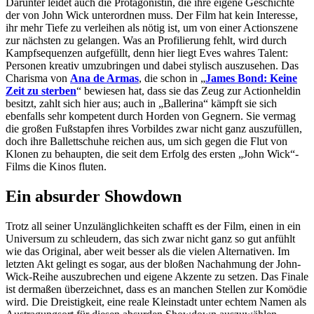
Darunter leidet auch die Protagonistin, die ihre eigene Geschichte
der von John Wick unterordnen muss. Der Film hat kein Interesse,
ihr mehr Tiefe zu verleihen als nötig ist, um von einer Actionszene
zur nächsten zu gelangen. Was an Profilierung fehlt, wird durch
Kampfsequenzen aufgefüllt, denn hier liegt Eves wahres Talent:
Personen kreativ umzubringen und dabei stylisch auszusehen. Das
Charisma von
Ana de Armas
, die schon in „
James Bond: Keine
Zeit zu sterben
“ bewiesen hat, dass sie das Zeug zur Actionheldin
besitzt, zahlt sich hier aus; auch in „Ballerina“ kämpft sie sich
ebenfalls sehr kompetent durch Horden von Gegnern. Sie vermag
die großen Fußstapfen ihres Vorbildes zwar nicht ganz auszufüllen,
doch ihre Ballettschuhe reichen aus, um sich gegen die Flut von
Klonen zu behaupten, die seit dem Erfolg des ersten „John Wick“-
Films die Kinos fluten.
Ein absurder Showdown
Trotz all seiner Unzulänglichkeiten schafft es der Film, einen in ein
Universum zu schleudern, das sich zwar nicht ganz so gut anfühlt
wie das Original, aber weit besser als die vielen Alternativen. Im
letzten Akt gelingt es sogar, aus der bloßen Nachahmung der John-
Wick-Reihe auszubrechen und eigene Akzente zu setzen. Das Finale
ist dermaßen überzeichnet, dass es an manchen Stellen zur Komödie
wird. Die Dreistigkeit, eine reale Kleinstadt unter echtem Namen als