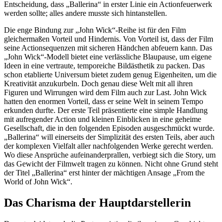
Entscheidung, dass „Ballerina“ in erster Linie ein Actionfeuerwerk
werden sollte; alles andere musste sich hintanstellen.
Die enge Bindung zur „John Wick“-Reihe ist für den Film
gleichermaßen Vorteil und Hindernis. Von Vorteil ist, dass der Film
seine Actionsequenzen mit sicheren Händchen abfeuern kann. Das
„John Wick“-Modell bietet eine verlässliche Blaupause, um eigene
Ideen in eine vertraute, temporeiche Bildästhetik zu packen. Das
schon etablierte Universum bietet zudem genug Eigenheiten, um die
Kreativität anzukurbeln. Doch genau diese Welt mit all ihren
Figuren und Wirrungen wird dem Film auch zur Last. John Wick
hatten den enormen Vorteil, dass er seine Welt in seinem Tempo
erkunden durfte. Der erste Teil präsentierte eine simple Handlung
mit aufregender Action und kleinen Einblicken in eine geheime
Gesellschaft, die in den folgenden Episoden ausgeschmückt wurde.
„Ballerina“ will einerseits der Simplizität des ersten Teils, aber auch
der komplexen Vielfalt aller nachfolgenden Werke gerecht werden.
Wo diese Ansprüche aufeinanderprallen, verbiegt sich die Story, um
das Gewicht der Filmwelt tragen zu können. Nicht ohne Grund steht
der Titel „Ballerina“ erst hinter der mächtigen Ansage „From the
World of John Wick“.
Das Charisma der Hauptdarstellerin