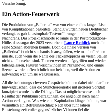
Verschwörung.
Ein Action-Feuerwerk
Die Produktion von „Ballerina“ war von einer endlos langen Liste
von Komplikationen begleitete. Ständig wurden neuen Drehbücher
verlangt, es gab katastrophale Testvorführungen und unzählige
Nachdrehs. Das Projekt schmorte so lange in der Postproduktions-
Hölle, dass sogar der 2023 verstorbene
Lance Reddick
noch alle
seine Szenen abdrehen konnte. Doch die finale Version von
„Ballerina“ ist nicht so chaotisch ausgefallen, wie man befürchten
musste, auch wenn die Nähte des Flickenteppichs an vielen Stellen
nicht zu übersehen sind. Themen werden aufgegriffen und wieder
fallengelassen, Figuren verschwinden im Nirgendwo, und einige
Szenen wurden offensichtlich nur behalten, weil die Action zu
aufwendig war, um sie wegzulassen.
All die bedeutungsschweren Gespräche können dabei nicht darüber
hinwegtäuschen, dass die Stuntchoreografie mit größerer Sorgfalt
konzipiert wurde als die Dialoge. Das ist möglicherweise auch
Resultat der Publikumsbefragungen, die angeblich nach mehr
Action verlangten. Was wie eine Kapitulation klingen könnte, war
vermutlich ein Befreiungsschlag: Nach über fünf Jahren
Entstehungszeit voller gegensätzlicher Visionen fiel die