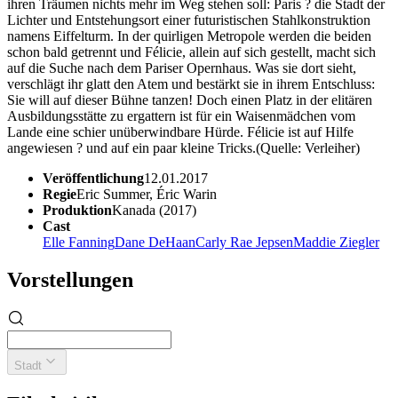
ihren Träumen nichts mehr im Weg stehen soll: Paris ? die Stadt der
Lichter und Entstehungsort einer futuristischen Stahlkonstruktion
namens Eiffelturm. In der quirligen Metropole werden die beiden
schon bald getrennt und Félicie, allein auf sich gestellt, macht sich
auf die Suche nach dem Pariser Opernhaus. Was sie dort sieht,
verschlägt ihr glatt den Atem und bestärkt sie in ihrem Entschluss:
Sie will auf dieser Bühne tanzen! Doch einen Platz in der elitären
Ausbildungsstätte zu ergattern ist für ein Waisenmädchen vom
Lande eine schier unüberwindbare Hürde. Félicie ist auf Hilfe
angewiesen ? und auf ein paar kleine Tricks.(Quelle: Verleiher)
Veröffentlichung
12.01.2017
Regie
Eric Summer, Éric Warin
Produktion
Kanada (2017)
Cast
Elle Fanning
Dane DeHaan
Carly Rae Jepsen
Maddie Ziegler
Vorstellungen
Stadt