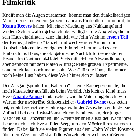
Filmkritik
Kneift man die Augen zusammen, könnte man den dunkelhaarigen
Mann, der es mit einem ganzen Team aus Profikillern aufnimmt, für
Keanu Reeves
halten. Mit einer Mischung aus Nahkampf und
wildem Schusswaffengebrauch überwältigt er die Angreifer, die in
sein Haus eindringen, ganz ähnlich wie John Wick im
ersten Teil
der Reihe. „Ballerina“ tänzelt, mit wechselnder Anmut, um
ikonische Momente der eigenen Filmreihe herum, sei es der
Einbruch ins Haus, die obligatorische Nachtclub-Szene oder ein
Besuch im Continental-Hotel. Stets mit leichten Abwandlungen,
aber dennoch mit dem klaren Auftrag: keine großen Experimente,
sondern einfach noch mehr „John Wick“ für die Fans, die immer
noch keine Lust haben, diese Welt hinter sich zu lassen.
Der Ausgangspunkt für „Ballerina“ ist eine Rachegeschichte, die
noch klassischer ausfällt als beim Vorbild. Als kleines Kind muss
Eve (
Ana de Armas
) mitansehen, wie ihr Vater umgebracht wird.
Warum der mysteriöse Strippenzieher (
Gabriel Byrne
) das getan
hat, erfährt sie erst viele Jahre später. In der Zwischenzeit findet sie
Zuflucht bei den Ruska-Roma, einem Familienclan, der junge
Mädchen zu Tänzerinnen und Attentäterinnen ausbildet. Nach ihrer
Lehre macht sich Eve auf den Weg, um den Mörder ihres Vaters zu
finden. Dabei läuft sie vielen Figuren aus dem „John Wick“-Kosmos
über den Weg und stößt auf die Wurzeln einer weitaus größeren