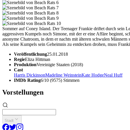
Sommer auf Coney Island. Der Teenager Frankie driftet durch sein Le
aggressiven Kumpels noch Simone, mit der er eine Affäre beginnt, sch
anonyme Chatroom, in dem er nachts mit älteren schwulen Männern sch
Als seine Kumpels sein Geheimnis zu entdecken drohen, muss Frankie 
Veröffentlichung
25.01.2018
Regie
Eliza Hittman
Produktion
Vereinigte Staaten (2018)
Cast
Harris Dickinson
Madeline Weinstein
Kate Hodge
Neal Huff
IMDb Rating
6/10 (9575) Stimmen
Vorstellungen
Stadt