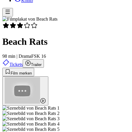
Konto
Beach Rats
98 min
|
Drama
FSK 16
Tickets
Trailer
Film merken