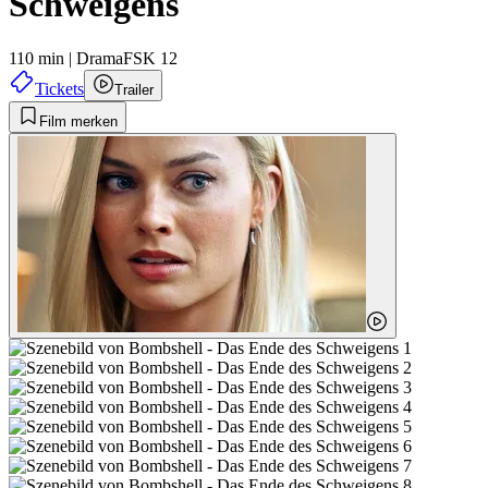
Schweigens
110 min
|
Drama
FSK 12
Tickets
Trailer
Film merken