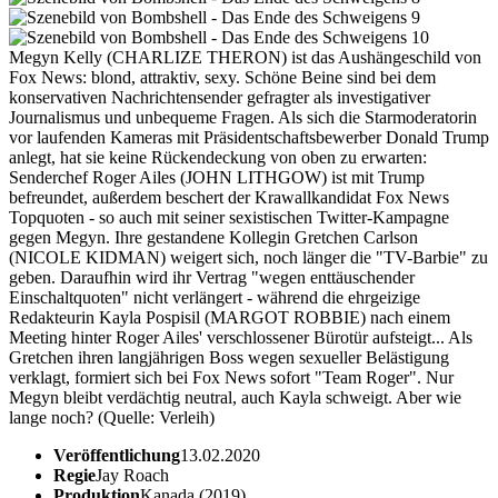
Megyn Kelly (CHARLIZE THERON) ist das Aushängeschild von
Fox News: blond, attraktiv, sexy. Schöne Beine sind bei dem
konservativen Nachrichtensender gefragter als investigativer
Journalismus und unbequeme Fragen. Als sich die Starmoderatorin
vor laufenden Kameras mit Präsidentschaftsbewerber Donald Trump
anlegt, hat sie keine Rückendeckung von oben zu erwarten:
Senderchef Roger Ailes (JOHN LITHGOW) ist mit Trump
befreundet, außerdem beschert der Krawallkandidat Fox News
Topquoten - so auch mit seiner sexistischen Twitter-Kampagne
gegen Megyn. Ihre gestandene Kollegin Gretchen Carlson
(NICOLE KIDMAN) weigert sich, noch länger die "TV-Barbie" zu
geben. Daraufhin wird ihr Vertrag "wegen enttäuschender
Einschaltquoten" nicht verlängert - während die ehrgeizige
Redakteurin Kayla Pospisil (MARGOT ROBBIE) nach einem
Meeting hinter Roger Ailes' verschlossener Bürotür aufsteigt... Als
Gretchen ihren langjährigen Boss wegen sexueller Belästigung
verklagt, formiert sich bei Fox News sofort "Team Roger". Nur
Megyn bleibt verdächtig neutral, auch Kayla schweigt. Aber wie
lange noch? (Quelle: Verleih)
Veröffentlichung
13.02.2020
Regie
Jay Roach
Produktion
Kanada (2019)