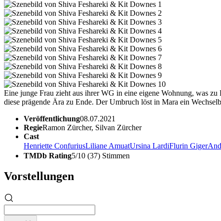
Eine junge Frau zieht aus ihrer WG in eine eigene Wohnung, was zu Pr
diese prägende Ära zu Ende. Der Umbruch löst in Mara ein Wechselb
Veröffentlichung
08.07.2021
Regie
Ramon Zürcher, Silvan Zürcher
Cast
Henriette Confurius
Liliane Amuat
Ursina Lardi
Flurin Giger
And
TMDb Rating
5/10 (37) Stimmen
Vorstellungen