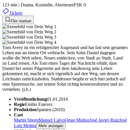
123 min
|
Drama,
Komödie,
Abenteuer
FSK 0
Tickets
Film merken
Tom Avery ist ein erfolgreicher Augenarzt und hat fast sein gesamtes
Leben nur an einem Ort verbracht. Sein Sohn Daniel dagegen
wollte die Welt sehen, Neues entdecken, von Stadt zu Stadt, Land
zu Land reisen. Als Tom eines Tages die Nachricht erhält, dass
Daniel bei seiner Pilgerreise auf dem Jakobsweg ums Leben
gekommen ist, macht er sich eigentlich auf den Weg, um dessen
Leichnam zurückzuholen. Stattdessen begibt er sich hier jedoch auf
eine Spurensuche, um seinen Sohn richtig kennenzulernen und zu
verstehen. (j.b.)
Veröffentlichung
01.01.2010
Regie
Emilio Estevez
Produktion
Spanien (2010)
Cast
Martin Sheen
Manuel Calvo
Omar Muñoz
José Javier Ruiz
José
Luis Molina
Mehr anzeigen