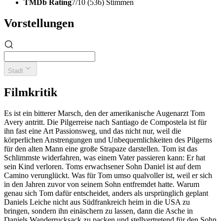
TMDb Rating
7/10 (536) Stimmen
Vorstellungen
Stadt
Filmkritik
Es ist ein bitterer Marsch, den der amerikanische Augenarzt Tom
Avery antritt. Die Pilgerreise nach Santiago de Compostela ist für
ihn fast eine Art Passionsweg, und das nicht nur, weil die
körperlichen Anstrengungen und Unbequemlichkeiten des Pilgerns
für den alten Mann eine große Strapaze darstellen. Tom ist das
Schlimmste widerfahren, was einem Vater passieren kann: Er hat
sein Kind verloren. Toms erwachsener Sohn Daniel ist auf dem
Camino verunglückt. Was für Tom umso qualvoller ist, weil er sich
in den Jahren zuvor von seinem Sohn entfremdet hatte. Warum
genau sich Tom dafür entscheidet, anders als ursprünglich geplant
Daniels Leiche nicht aus Südfrankreich heim in die USA zu
bringen, sondern ihn einäschern zu lassen, dann die Asche in
Daniels Wanderrucksack zu packen und stellvertretend für den Sohn