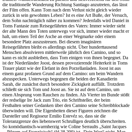
die traditionelle Wanderung Richtung Santiago anzutreten, das lässt
der Film offen. Kann Tom nach dem Verlust nicht gleich wieder
zurück in sein gewohntes Leben? Ist es eine Art Buße, der Versuch,
dem Sohn nachträglich näher zu kommen? Jedenfalls wird Daniel in
Toms Fantasie zum Reisegefährten des Vaters: Immer wieder sieht
der alte Mann den Toten unterwegs vor sich, immer wieder macht er
halt, um einen Teil der Asche an einer Wegmarke oder einem
besondere Platz auszustreuen. Bei diesem imaginären
Reisegefährten bleibt es allerdings nicht. Über hunderttausend
Menschen absolvieren mittlerweile jährlich den Camino, und so
kann es nicht ausbleiben, dass Tom einigen von ihnen begegnet. Da
ist der Niederländer Joost, dessen provozierende Heiterkeit in Toms
Trauer platzt wie der Elefant in den Porzellanladen. Joost ist aus
einem ganz profanen Grund auf dem Camino: um beim Wandern
abzuspecken. Unterwegs begegnen die beiden der Kanadierin
Sarah, die zunächst durch besondere Zickigkeit auffällt. Trotzdem
schließt sie sich Tom und Joost an. Sie ist auf dem Camino, um
einen Absprung vom Rauchen zu finden. Als Vierter im Bunde stößt
der redselige Ire Jack zum Trio, ein Schriftsteller, der beim
Festhalten seiner Gedanken über den Camino seine Schreibblockade
überwinden will. Die Eigenheiten dieser Figuren zeichnen die
Darsteller und Regisseur Emilio Estevéz so, dass sie die
Toleranzgrenze des liebenswert Schrulligen deutlich überschreiten.
So komödiantisch-warmherzig wie Coline Serraults „Saint Jacques
... Pilgern auf Französisch“ (fd 38 299) ist „Dein Weg“ nicht. Man