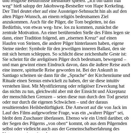
und religiöse Bedürfnisse ineinander spielen. „Ich bin dann mal
weg“ hieß salopp der Jakobsweg-Bestseller von Hape Kerkeling.
Der Titel deutet eher auf eine Aussteiger-Sehnsucht hin als auf den
alten Pilger-Wunsch, an einem religiös bedeutsamen Ziel
anzukommen. Auch für die Pilger, die Tom begleiten, ist das
Bedürfnis, von etwas weg- bzw. los zu kommen, zunächst die
zentrale Motivation. An einer berührenden Stelle des Films legen sie
dann, einer Tradition folgend, am „eisernen Kreuz“ auf einen
Haufen von Steinen, die andere Pilger hinterlassen haben, eigene
Steine nieder: Symbole für den jeweiligen inneren Ballast, den sie
mit sich herum schleppen. So schlicht diese zeichenhafte Geste ist:
Sie scheint für die areligiösen Pilger doch bedeutsam, bewegend –
und man gewinnt einen Eindruck davon, dass die äußere Reise auch
eine innere, spirituelle Reise geworden ist. Bei der Ankunft in
Santiago scheinen sie dann für die „Sprache“ der Kirchenräume und
Rituale einen Sensus entwickelt zu haben, der sie diese intuitiv
verstehen lässt. Mit Mystifizierung oder religiöser Erweckung hat
das nichts zu tun, gleichwohl aber mit der Einsicht und Akzeptanz
der menschlichen Grenzen – seien diese nun durch den Tod gesetzt
oder nur durch die eigenen Schwächen – und der daraus
resultierenden Heilsbedürftigkeit. Die Antwort auf die von Jack im
Lauf des Films aufgeworfene Frage, was ein „wahrer Pilger“ sei,
bleibt dem Zuschauer überlassen. Ebenso wie ein Urteil darüber, ob
der Segen des Pilgerns „von oben“ kommt, ob aus dem Pilgernden
selbst oder vielleicht auch aus der Gemeinschaftserfahrung des