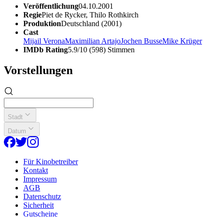
Veröffentlichung
04.10.2001
Regie
Piet de Rycker, Thilo Rothkirch
Produktion
Deutschland (2001)
Cast
Mijail Verona
Maximilian Artajo
Jochen Busse
Mike Krüger
IMDb Rating
5.9/10 (598) Stimmen
Vorstellungen
Stadt
Datum
Für Kinobetreiber
Kontakt
Impressum
AGB
Datenschutz
Sicherheit
Gutscheine