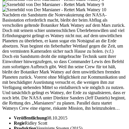
Nachdem ein Sandsturm die Notevakuierung der NASA-
Basisstation erforderlich macht, bleibt der beim Abflug als
verschollen geltende Botaniker Mark Watney auf dem Mars zurück.
Doch mit seinem schier unmenschlichen Überlebenswillen und viel
Erfindungsgeist gelingt es Watney nicht nur, auf dem unwirtlichen
Planeten zu überleben, er kann sogar ein Notsignal an die Erde
absetzen. Nun beginnt ein fieberhafter Wettlauf gegen die Zeit, um
den vermissten Kameraden sicher nach Hause zu holen. (v.f.)
Doch ein Sandsturm droht die mitgebrachte Technik samt ihrer
Einwohner hinwegzufegen, so dass Commander Lewis den Befehl
zum sofortigen Aufbruch gibt. Weil ihn seine Crew für tot hält,
bleibt der Botaniker Mark Watney auf dem unwirtlichen fremden
Planeten zurück. Vorerst ohne Möglichkeit zur Kommunikation und
mit beschädigter Ausrüstung versucht er, die wenigen ihm zur
Verfügung stehenden Mittel so einfallsreich wie möglich zu nutzen.
Und tatsächlich gelingt es Watney, der Erde zu signalisieren, dass er
noch lebt. Die NASA unter Direktor Sanders (Jeff Daniels) beginnt,
die Rettung des „Marsianers“ zu planen. Parallel dazu startet
Watneys Crew eine eigene, riskante Mission, ihn heimzuholen…
Veröffentlichung
08.10.2015
Regie
Ridley Scott
Produktion
Vereinigte Staaten (2015)