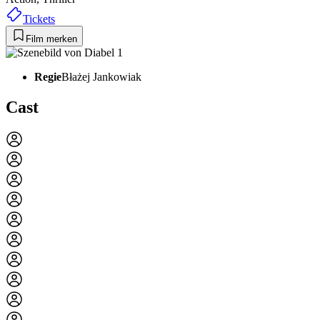
Tickets
Film merken
Regie
Błażej Jankowiak
Cast