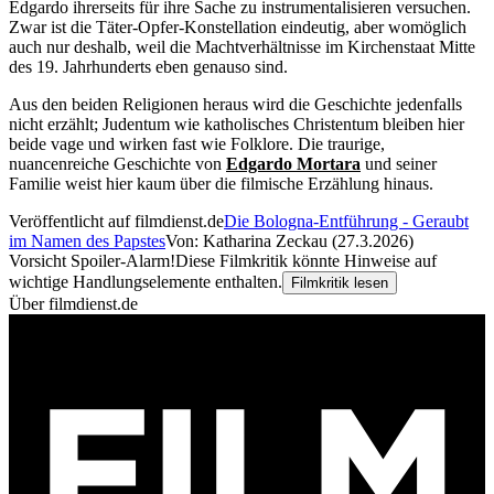
Edgardo ihrerseits für ihre Sache zu instrumentalisieren versuchen.
Zwar ist die Täter-Opfer-Konstellation eindeutig, aber womöglich
auch nur deshalb, weil die Machtverhältnisse im Kirchenstaat Mitte
des 19. Jahrhunderts eben genauso sind.
Aus den beiden Religionen heraus wird die Geschichte jedenfalls
nicht erzählt; Judentum wie katholisches Christentum bleiben hier
beide vage und wirken fast wie Folklore. Die traurige,
nuancenreiche Geschichte von
Edgardo Mortara
und seiner
Familie weist hier kaum über die filmische Erzählung hinaus.
Veröffentlicht auf filmdienst.de
Die Bologna-Entführung - Geraubt
im Namen des Papstes
Von: Katharina Zeckau (27.3.2026)
Vorsicht Spoiler-Alarm!
Diese Filmkritik könnte Hinweise auf
wichtige Handlungselemente enthalten.
Filmkritik lesen
Über filmdienst.de