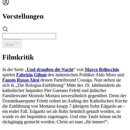
Vorstellungen
Stadt
Filmkritik
In der Serie „
Und draußen die Nacht
“ von
Marco Bellocchio
spielen
Fabrizio Gifuni
den italienischen Politiker Aldo Moro und
Fausto Russo Alesi
dessen Parteifreund Cossiga. Nun stehen sie
sich in „Die Bologna-Entführung“ Mitte des 19. Jahrhunderts als
katholischer Inquisitor Pier Gaetano Feletti und jüdischer
Familienvater Momolo Mortara unversöhnlich gegenüber. Denn der
Dominikanerpater Feletti ordnet im Auftrag der Katholischen Kirche
die Entführung von Mortaras knapp 7-jährigem Sohn Edgardo an –
ein realer Fall. Edgardo sei als Baby heimlich getauft worden, so
wurde es der Inquisition zugetragen. Und eine Taufe könne nicht
rückgängig gemacht werden: Christ sei man „für immer!“.