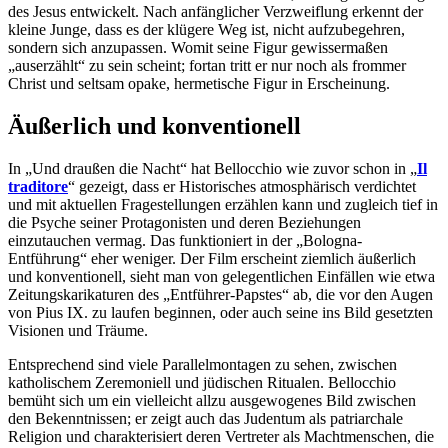
des Jesus entwickelt. Nach anfänglicher Verzweiflung erkennt der
kleine Junge, dass es der klügere Weg ist, nicht aufzubegehren,
sondern sich anzupassen. Womit seine Figur gewissermaßen
„auserzählt“ zu sein scheint; fortan tritt er nur noch als frommer
Christ und seltsam opake, hermetische Figur in Erscheinung.
Äußerlich und konventionell
In „Und draußen die Nacht“ hat Bellocchio wie zuvor schon in „
Il
traditore
“ gezeigt, dass er Historisches atmosphärisch verdichtet
und mit aktuellen Fragestellungen erzählen kann und zugleich tief in
die Psyche seiner Protagonisten und deren Beziehungen
einzutauchen vermag. Das funktioniert in der „Bologna-
Entführung“ eher weniger. Der Film erscheint ziemlich äußerlich
und konventionell, sieht man von gelegentlichen Einfällen wie etwa
Zeitungskarikaturen des „Entführer-Papstes“ ab, die vor den Augen
von Pius IX. zu laufen beginnen, oder auch seine ins Bild gesetzten
Visionen und Träume.
Entsprechend sind viele Parallelmontagen zu sehen, zwischen
katholischem Zeremoniell und jüdischen Ritualen. Bellocchio
bemüht sich um ein vielleicht allzu ausgewogenes Bild zwischen
den Bekenntnissen; er zeigt auch das Judentum als patriarchale
Religion und charakterisiert deren Vertreter als Machtmenschen, die