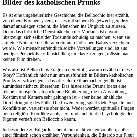
Bilder des katholischen Prunks
Es ist eine ungeheuerliche Geschichte, die Bellocchio hier erzählt,
von einem Kirchensystem, das es mit seinem Regelwerk geradezu
darauf anzulegen scheint, die Menschen ins Unglück zu stürzen.
Denn das christliche Dienstmädchen der Mortaras ist davon
überzeugt, sich selbst der Todsünde schuldig zu machen, wenn sie
auf eine Nottaufe des ihr anvertrauten jüdischen Babys verzichten
würde. Wie menschenfeindlich solche Vorstellungen sind, ist aus
heutiger Perspektive offensichtlich; um das zu zeigen, müsste man
keinen Film drehen.
Was also ist Bellocchios Frage an den Stoff, warum erzählt er diese
Story? Hoffentlich nicht nur, um ausführlich in Bildern katholischen
Prunks zu schwelgen – dass dies dem Filmemacher gefällt, ist
zumindest nicht zu übersehen. Das historische Drama bietet eine
reiche, atmosphärisch packende Bebilderung, die in Ausstattung,
Kostüm und Kamera sehr gelungen ist – aber keine inhaltliche
Durchdringung des Falls. Die Inszenierung spielt viele Aspekte und
Konflikte an, vertieft sie aber nicht. Weder werden spirituelle Fragen
noch religiöse Konflikte analysiert, und auch in die Psychologie der
Figuren vertieft sich Bellocchio kaum.
Insbesondere zu Edgardo scheint ihm nicht viel einzufallen, außer
einer filmisch schön erzählten Verbundenheit, die Edgardo zur Figur