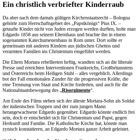
Ein christlich verbriefter Kinderraub
Da aber nach dem damals gültigen Kirchenstaatsrecht – Bologna
gehörte zum Herrschaftsgebiet des „Papstkönigs“ Pius IX. –
getaufte Kinder nicht von Juden erzogen werden durften, holte man
Edgardo 1858 aus seinem Elternhaus und brachte ihn in einem
sogenannten Katechumenenhaus in Rom unter. Dort sollte er
gemeinsam mit anderen Kindern aus jüdischen Ghettos und
verarmten Familien ins Christentum eingeführt werden.
Die Eltern Mortara rebellierten heftig, wandten sich an die liberale
Presse und erreichten Interventionen Frankreichs, Großbritanniens
und Österreichs beim Heiligen Stuhl – alles vergeblich. Allerdings
bot der Fall emotionalen Zunder für die progressiven Kräfte, die
eine Trennung von Staat und Kirche forderten, und auch für die
Nationalstaatsbewegung des „
Risorgimento
“.
Am Ende des Films stehen sich der älteste Mortara-Sohn als Soldat
der italienischen Truppen und der zum jungen Mann
herangewachsene Edgardo gegenüber. Edgardo könnte endlich frei
sein, doch er entscheidet sich für Christentum und Papst, gegen
Herkunft und Familie. Die Katholische Kirche hat, könnte man
zynisch konstatieren, an Edgardo Mortara ganze Arbeit geleistet.