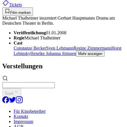
Tickets
Film merken
Michael Thalheimer inszeniert Gerhart Hauptmanns Drama am
Deutschen Theater in Berlin.
Veröffentlichung
01.01.2008
Regie
Michael Thalheimer
Cast
Constanze Becker
Sven Lehmann
Regine Zimmermann
Horst
Lebinsky
Henrike Johanna Jörissen
Mehr anzeigen
Vorstellungen
Stadt
Für Kinobetreiber
Kontakt
Impressum
AGB