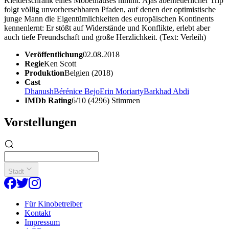
Kleiderschrank eines Möbelhauses nimmt. Ajas abenteuerlicher Trip
folgt völlig unvorhersehbaren Pfaden, auf denen der optimistische
junge Mann die Eigentümlichkeiten des europäischen Kontinents
kennenlernt: Er stößt auf Widerstände und Konflikte, erlebt aber
auch tiefe Freundschaft und große Herzlichkeit. (Text: Verleih)
Veröffentlichung
02.08.2018
Regie
Ken Scott
Produktion
Belgien (2018)
Cast
Dhanush
Bérénice Bejo
Erin Moriarty
Barkhad Abdi
IMDb Rating
6/10 (4296) Stimmen
Vorstellungen
Stadt
Für Kinobetreiber
Kontakt
Impressum