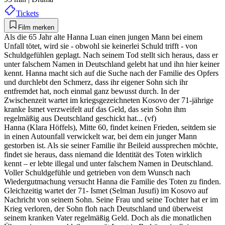
Tickets
Film merken
Als die 65 Jahr alte Hanna Luan einen jungen Mann bei einem
Unfall tötet, wird sie - obwohl sie keinerlei Schuld trifft - von
Schuldgefühlen geplagt. Nach seinem Tod stellt sich heraus, dass er
unter falschem Namen in Deutschland gelebt hat und ihn hier keiner
kennt. Hanna macht sich auf die Suche nach der Familie des Opfers
und durchlebt den Schmerz, dass ihr eigener Sohn sich ihr
entfremdet hat, noch einmal ganz bewusst durch. In der
Zwischenzeit wartet im kriegsgezeichneten Kosovo der 71-jährige
kranke Ismet verzweifelt auf das Geld, das sein Sohn ihm
regelmäßig aus Deutschland geschickt hat... (vf)
Hanna (Klara Höffels), Mitte 60, findet keinen Frieden, seitdem sie
in einen Autounfall verwickelt war, bei dem ein junger Mann
gestorben ist. Als sie seiner Familie ihr Beileid aussprechen möchte,
findet sie heraus, dass niemand die Identität des Toten wirklich
kennt – er lebte illegal und unter falschem Namen in Deutschland.
Voller Schuldgefühle und getrieben von dem Wunsch nach
Wiedergutmachung versucht Hanna die Familie des Toten zu finden.
Gleichzeitig wartet der 71- Ismet (Selman Jusufi) im Kosovo auf
Nachricht von seinem Sohn. Seine Frau und seine Tochter hat er im
Krieg verloren, der Sohn floh nach Deutschland und überweist
seinem kranken Vater regelmäßig Geld. Doch als die monatlichen