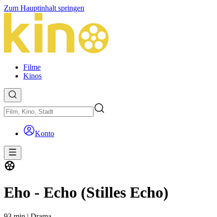
Zum Hauptinhalt springen
Filme
Kinos
Konto
Eho - Echo (Stilles Echo)
93 min
|
Drama