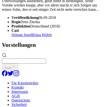
Überweisungen ausbleiben, gerät Ismet in Bedrängnis. Seine
Vorräte werden knapp, aber vor allem macht er sich Sorgen um
seinen Sohn, den er seit einiger Zeit nicht mehr erreichen kann...
Veröffentlichung
06.09.2018
Regie
Dren Zherka
Produktion
Deutschland (2018)
Cast
Selman Jusufi
Klara Höfels
Vorstellungen
Stadt
Für Kinobetreiber
Kontakt
Impressum
AGB
Datenschutz
Sicherheit