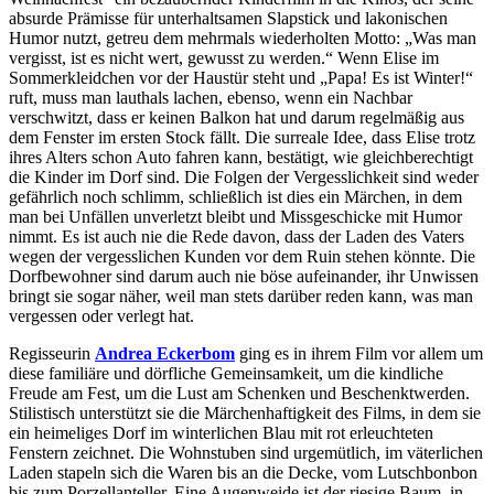
absurde Prämisse für unterhaltsamen Slapstick und lakonischen
Humor nutzt, getreu dem mehrmals wiederholten Motto: „Was man
vergisst, ist es nicht wert, gewusst zu werden.“ Wenn Elise im
Sommerkleidchen vor der Haustür steht und „Papa! Es ist Winter!“
ruft, muss man lauthals lachen, ebenso, wenn ein Nachbar
verschwitzt, dass er keinen Balkon hat und darum regelmäßig aus
dem Fenster im ersten Stock fällt. Die surreale Idee, dass Elise trotz
ihres Alters schon Auto fahren kann, bestätigt, wie gleichberechtigt
die Kinder im Dorf sind. Die Folgen der Vergesslichkeit sind weder
gefährlich noch schlimm, schließlich ist dies ein Märchen, in dem
man bei Unfällen unverletzt bleibt und Missgeschicke mit Humor
nimmt. Es ist auch nie die Rede davon, dass der Laden des Vaters
wegen der vergesslichen Kunden vor dem Ruin stehen könnte. Die
Dorfbewohner sind darum auch nie böse aufeinander, ihr Unwissen
bringt sie sogar näher, weil man stets darüber reden kann, was man
vergessen oder verlegt hat.
Regisseurin
Andrea Eckerbom
ging es in ihrem Film vor allem um
diese familiäre und dörfliche Gemeinsamkeit, um die kindliche
Freude am Fest, um die Lust am Schenken und Beschenktwerden.
Stilistisch unterstützt sie die Märchenhaftigkeit des Films, in dem sie
ein heimeliges Dorf im winterlichen Blau mit rot erleuchteten
Fenstern zeichnet. Die Wohnstuben sind urgemütlich, im väterlichen
Laden stapeln sich die Waren bis an die Decke, vom Lutschbonbon
bis zum Porzellanteller. Eine Augenweide ist der riesige Baum, in