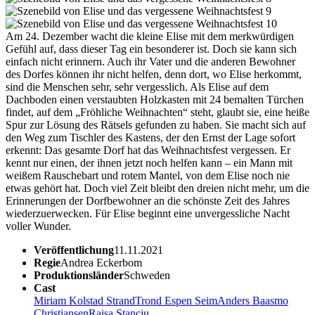
Am 24. Dezember wacht die kleine Elise mit dem merkwürdigen
Gefühl auf, dass dieser Tag ein besonderer ist. Doch sie kann sich
einfach nicht erinnern. Auch ihr Vater und die anderen Bewohner
des Dorfes können ihr nicht helfen, denn dort, wo Elise herkommt,
sind die Menschen sehr, sehr vergesslich. Als Elise auf dem
Dachboden einen verstaubten Holzkasten mit 24 bemalten Türchen
findet, auf dem „Fröhliche Weihnachten“ steht, glaubt sie, eine heiße
Spur zur Lösung des Rätsels gefunden zu haben. Sie macht sich auf
den Weg zum Tischler des Kastens, der den Ernst der Lage sofort
erkennt: Das gesamte Dorf hat das Weihnachtsfest vergessen. Er
kennt nur einen, der ihnen jetzt noch helfen kann – ein Mann mit
weißem Rauschebart und rotem Mantel, von dem Elise noch nie
etwas gehört hat. Doch viel Zeit bleibt den dreien nicht mehr, um die
Erinnerungen der Dorfbewohner an die schönste Zeit des Jahres
wiederzuerwecken. Für Elise beginnt eine unvergessliche Nacht
voller Wunder.
Veröffentlichung
11.11.2021
Regie
Andrea Eckerbom
Produktionsländer
Schweden
Cast
Miriam Kolstad Strand
Trond Espen Seim
Anders Baasmo
Christiansen
Raisa Stanciu