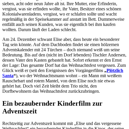
sieben, acht oder neun Jahre alt ist. Ihre Mutter, eine Erfinderin,
vergisst, was sie erfinden wollte, ihr Vater, Besitzer eines schönen
Kolonialwarenladens, vergisst, wo er schlafen sollte und wacht
regelmäßig in der Speisekammer auf anstatt im Bett. Dummerweise
entfällt auch seinen Kunden, was sie eigentlich bei ihm kaufen
wollten. Darum läuft der Laden schlecht.
Am 24. Dezember schwant Elise aber, dass heute ein besonderer
Tag sein könnte. Auf dem Dachboden findet sie einen hölzernen
Adventskalender mit 24 Türchen – doch niemand weiß um seine
Bedeutung. Bis auf den (nicht im Dorf lebenden) Tischler Andersen,
dessen Vater den Kasten gebastelt hat. Sofort erkennt er den Ernst
der Lage: Das gesamte Dorf hat das Weihnachtsfest vergessen. Zum
Glück weiß er (seit den Ereignissen des Vorgängerfilms
„
Plötzlich
Santa
“
), wo der Weihnachtsmann wohnt – ein Mann mit weißem
Rauschebart und rotem Mantel, von dem Elise noch nie etwas
gehört hat. Doch viel Zeit bleibt dem Trio nicht, den
Dorfbewohnern das Weihnachtsfest zurückzubringen.
Ein bezaubernder Kinderfilm zur
Adventszeit
Rechtzeitig zur Adventszeit kommt mit „Elise und das vergessene
Weihnachfest“ ein bezaubernder Kinderfilm in die Kinos, der seine