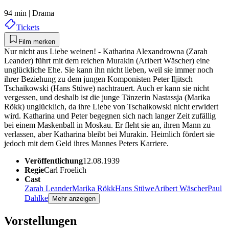
94 min
|
Drama
Tickets
Film merken
Nur nicht aus Liebe weinen! - Katharina Alexandrowna (Zarah
Leander) führt mit dem reichen Murakin (Aribert Wäscher) eine
unglückliche Ehe. Sie kann ihn nicht lieben, weil sie immer noch
ihrer Beziehung zu dem jungen Komponisten Peter Iljitsch
Tschaikowski (Hans Stüwe) nachtrauert. Auch er kann sie nicht
vergessen, und deshalb ist die junge Tänzerin Nastassja (Marika
Rökk) unglücklich, da ihre Liebe von Tschaikowski nicht erwidert
wird. Katharina und Peter begegnen sich nach langer Zeit zufällig
bei einem Maskenball in Moskau. Er fleht sie an, ihren Mann zu
verlassen, aber Katharina bleibt bei Mu­rakin. Heimlich fördert sie
jedoch mit dem Geld ihres Mannes Peters Karriere.
Veröffentlichung
12.08.1939
Regie
Carl Froelich
Cast
Zarah Leander
Marika Rökk
Hans Stüwe
Aribert Wäscher
Paul
Dahlke
Mehr anzeigen
Vorstellungen