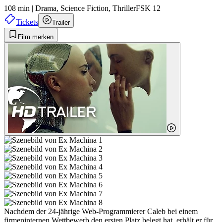
108 min
|
Drama,
Science Fiction,
Thriller
FSK 12
Tickets
Trailer
Film merken
Nachdem der 24-jährige Web-Programmierer Caleb bei einem
firmeninternen Wettbewerb den ersten Platz belegt hat, erhält er für