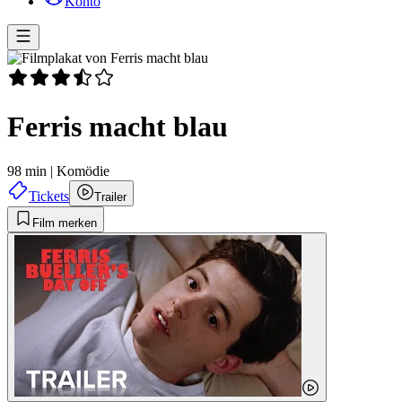
Konto
Ferris macht blau
98 min
|
Komödie
Tickets
Trailer
Film merken