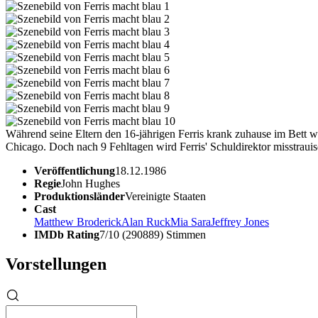
Während seine Eltern den 16-jährigen Ferris krank zuhause im Bett
Chicago. Doch nach 9 Fehltagen wird Ferris' Schuldirektor misstrauisc
Veröffentlichung
18.12.1986
Regie
John Hughes
Produktionsländer
Vereinigte Staaten
Cast
Matthew Broderick
Alan Ruck
Mia Sara
Jeffrey Jones
IMDb Rating
7/10 (290889) Stimmen
Vorstellungen