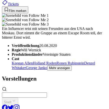
Tickets
Film merken
Ein Influencer reist mit seinen Freunden aus den USA nach
Moskau. Dort nimmt die Gruppe an einem Escape Room teil, der
bitterer Ernst wird.
Veröffentlichung
20.08.2020
Regie
Will Wernick
Produktionsländer
Vereinigte Staaten
Cast
Keegan Allen
Holland Roden
Ronen Rubinstein
Denzel
Whitaker
George Janko
Mehr anzeigen
Vorstellungen
Stadt