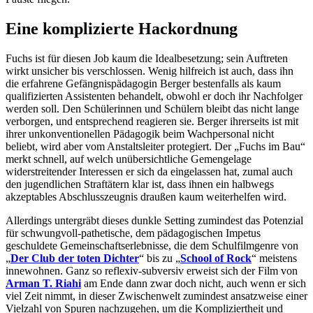
Eine komplizierte Hackordnung
Fuchs ist für diesen Job kaum die Idealbesetzung; sein Auftreten
wirkt unsicher bis verschlossen. Wenig hilfreich ist auch, dass ihn
die erfahrene Gefängnispädagogin Berger bestenfalls als kaum
qualifizierten Assistenten behandelt, obwohl er doch ihr Nachfolger
werden soll. Den Schülerinnen und Schülern bleibt das nicht lange
verborgen, und entsprechend reagieren sie. Berger ihrerseits ist mit
ihrer unkonventionellen Pädagogik beim Wachpersonal nicht
beliebt, wird aber vom Anstaltsleiter protegiert. Der „Fuchs im Bau“
merkt schnell, auf welch unübersichtliche Gemengelage
widerstreitender Interessen er sich da eingelassen hat, zumal auch
den jugendlichen Straftätern klar ist, dass ihnen ein halbwegs
akzeptables Abschlusszeugnis draußen kaum weiterhelfen wird.
Allerdings untergräbt dieses dunkle Setting zumindest das Potenzial
für schwungvoll-pathetische, dem pädagogischen Impetus
geschuldete Gemeinschaftserlebnisse, die dem Schulfilmgenre von
„
Der Club der toten Dichter
“ bis zu „
School of Rock
“ meistens
innewohnen. Ganz so reflexiv-subversiv erweist sich der Film von
Arman T. Riahi
am Ende dann zwar doch nicht, auch wenn er sich
viel Zeit nimmt, in dieser Zwischenwelt zumindest ansatzweise einer
Vielzahl von Spuren nachzugehen, um die Kompliziertheit und