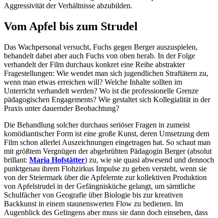
Aggressivität der Verhältnisse abzubilden.
Vom Apfel bis zum Strudel
Das Wachpersonal versucht, Fuchs gegen Berger auszuspielen,
behandelt dabei aber auch Fuchs von oben herab. In der Folge
verhandelt der Film durchaus konkret eine Reihe abstrakter
Fragestellungen: Wie wendet man sich jugendlichen Straftätern zu,
wenn man etwas erreichen will? Welche Inhalte sollten im
Unterricht verhandelt werden? Wo ist die professionelle Grenze
pädagogischen Engagements? Wie gestaltet sich Kollegialität in der
Praxis unter dauernder Beobachtung?
Die Behandlung solcher durchaus seriöser Fragen in zumeist
komödiantischer Form ist eine große Kunst, deren Umsetzung dem
Film schon allerlei Auszeichnungen eingetragen hat. So schaut man
mit größtem Vergnügen der abgebrühten Pädagogin Berger (absolut
brillant:
Maria Hofstätter
) zu, wie sie quasi abwesend und dennoch
punktgenau ihrem Flohzirkus Impulse zu geben versteht, wenn sie
von der Steiermark über die Apfelernte zur kollektiven Produktion
von Apfelstrudel in der Gefängnisküche gelangt, um sämtliche
Schulfächer von Geografie über Biologie bis zur kreativen
Backkunst in einem staunenswerten Flow zu bedienen. Im
Augenblick des Gelingens aber muss sie dann doch einsehen, dass