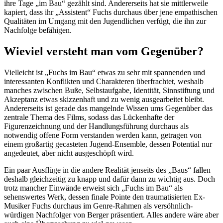
ihre Tage „im Bau“ gezählt sind. Andererseits hat sie mittlerweile
kapiert, dass ihr „Assistent“ Fuchs durchaus über jene empathischen
Qualitäten im Umgang mit den Jugendlichen verfügt, die ihn zur
Nachfolge befähigen.
Wieviel versteht man vom Gegenüber?
Vielleicht ist „Fuchs im Bau“ etwas zu sehr mit spannenden und
interessanten Konflikten und Charakteren überfrachtet, weshalb
manches zwischen Buße, Selbstaufgabe, Identität, Sinnstiftung und
Akzeptanz etwas skizzenhaft und zu wenig ausgearbeitet bleibt.
Andererseits ist gerade das mangelnde Wissen ums Gegenüber das
zentrale Thema des Films, sodass das Lückenhafte der
Figurenzeichnung und der Handlungsführung durchaus als
notwendig offene Form verstanden werden kann, getragen von
einem großartig gecasteten Jugend-Ensemble, dessen Potential nur
angedeutet, aber nicht ausgeschöpft wird.
Ein paar Ausflüge in die andere Realität jenseits des „Baus“ fallen
deshalb gleichzeitig zu knapp und dafür dann zu wichtig aus. Doch
trotz mancher Einwände erweist sich „Fuchs im Bau“ als
sehenswertes Werk, dessen finale Pointe den traumatisierten Ex-
Musiker Fuchs durchaus im Genre-Rahmen als versöhnlich-
würdigen Nachfolger von Berger präsentiert. Alles andere wäre aber