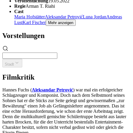
Veröffentlichung
19.05.2022
Regie
Arman T. Riahi
Cast
Maria Hofstätter
Aleksandar Petrović
Luna Jordan
Andreas
Lust
Karl Fischer
Mehr anzeigen
Vorstellungen
Stadt
Filmkritik
Hannes Fuchs (
Aleksandar Petrovi
ć
) war mal ein erfolgreicher
Schlagzeuger und Komponist. Doch nach dem Selbstmord seines
Sohnes hat er die Sticks zur Seite gelegt und gewissermaßen „zur
Bewährung“ einen Job als Gefängnislehrer angenommen. Das ist
eine echte Herausforderung, wie schon der erste Arbeitstag zeigt.
Denn die multikulturell gemischte Schülertruppe besteht aus lauter
harten Brocken, für die der Unterricht bestenfalls Entertainment-
Charakter besitzt, sofern nicht verbal gedisst wird oder gleich die
Fäuste fliegen.