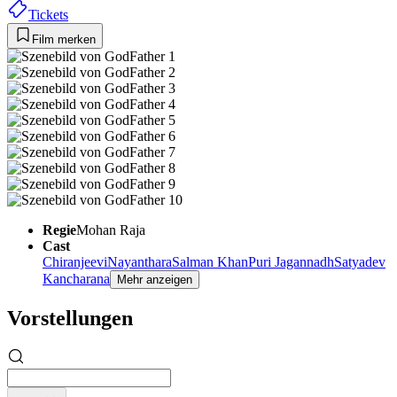
Tickets
Film merken
Regie
Mohan Raja
Cast
Chiranjeevi
Nayanthara
Salman Khan
Puri Jagannadh
Satyadev
Kancharana
Mehr anzeigen
Vorstellungen