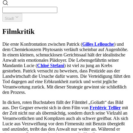
Stadt
Filmkritik
Die erste Konfrontation zwischen Patrick (
Gilles Lellouche
) und
dem Chemiekonzern Phytosanis verläuft scheinbar auf Augenhöhe.
In einem kleinen, schmucklosen Gerichtssaal hält der idealistische
Anwalt sein emotionales Plädoyer. Die Lebensgefährtin seiner
Mandantin Lucie (
Chloé Stefani
) ist viel zu jung an Krebs
gestorben. Patrick versucht zu beweisen, dass Pestizide aus der
Landwirtschaft die Ursache dafür waren. Die Verteidigung führt den
Tod dagegen auf eine Erbkrankheit zurück und weist jegliche
Verantwortung zurück. Mit dieser Strategie gewinnt sie schließlich
den Prozess.
In dicken, roten Buchstaben füllt der Filmtitel „Goliath“ das Bild
aus. Der Gegner erweist sich in dem Film von
Frédéric Tellier
mit
der Zeit nicht nur als übermächtig, sondern durch seine Vielzahl an
Verantwortlichen und Komplizen auch als schwer greifbar. Als sich
Lucie aus Verzweiflung vor dem Firmensitz mit Benzin übergießt
und anzündet, treibt das den Anwalt nur weiter an. Während er