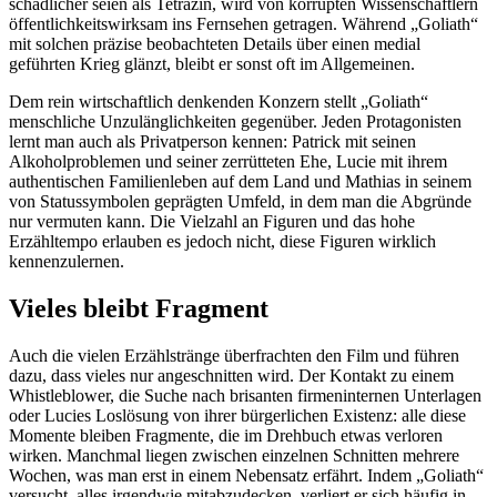
schädlicher seien als Tetrazin, wird von korrupten Wissenschaftlern
öffentlichkeitswirksam ins Fernsehen getragen. Während „Goliath“
mit solchen präzise beobachteten Details über einen medial
geführten Krieg glänzt, bleibt er sonst oft im Allgemeinen.
Dem rein wirtschaftlich denkenden Konzern stellt „Goliath“
menschliche Unzulänglichkeiten gegenüber. Jeden Protagonisten
lernt man auch als Privatperson kennen: Patrick mit seinen
Alkoholproblemen und seiner zerrütteten Ehe, Lucie mit ihrem
authentischen Familienleben auf dem Land und Mathias in seinem
von Statussymbolen geprägten Umfeld, in dem man die Abgründe
nur vermuten kann. Die Vielzahl an Figuren und das hohe
Erzähltempo erlauben es jedoch nicht, diese Figuren wirklich
kennenzulernen.
Vieles bleibt Fragment
Auch die vielen Erzählstränge überfrachten den Film und führen
dazu, dass vieles nur angeschnitten wird. Der Kontakt zu einem
Whistleblower, die Suche nach brisanten firmeninternen Unterlagen
oder Lucies Loslösung von ihrer bürgerlichen Existenz: alle diese
Momente bleiben Fragmente, die im Drehbuch etwas verloren
wirken. Manchmal liegen zwischen einzelnen Schnitten mehrere
Wochen, was man erst in einem Nebensatz erfährt. Indem „Goliath“
versucht, alles irgendwie mitabzudecken, verliert er sich häufig in