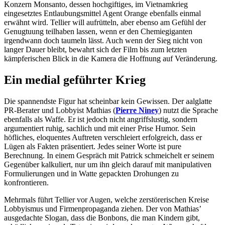
Konzern Monsanto, dessen hochgiftiges, im Vietnamkrieg
eingesetztes Entlaubungsmittel Agent Orange ebenfalls einmal
erwähnt wird. Tellier will aufrütteln, aber ebenso am Gefühl der
Genugtuung teilhaben lassen, wenn er den Chemiegiganten
irgendwann doch taumeln lässt. Auch wenn der Sieg nicht von
langer Dauer bleibt, bewahrt sich der Film bis zum letzten
kämpferischen Blick in die Kamera die Hoffnung auf Veränderung.
Ein medial geführter Krieg
Die spannendste Figur hat scheinbar kein Gewissen. Der aalglatte
PR-Berater und Lobbyist Mathias (
Pierre Niney
) nutzt die Sprache
ebenfalls als Waffe. Er ist jedoch nicht angriffslustig, sondern
argumentiert ruhig, sachlich und mit einer Prise Humor. Sein
höfliches, eloquentes Auftreten verschleiert erfolgreich, dass er
Lügen als Fakten präsentiert. Jedes seiner Worte ist pure
Berechnung. In einem Gespräch mit Patrick schmeichelt er seinem
Gegenüber kalkuliert, nur um ihn gleich darauf mit manipulativen
Formulierungen und in Watte gepackten Drohungen zu
konfrontieren.
Mehrmals führt Tellier vor Augen, welche zerstörerischen Kreise
Lobbyismus und Firmenpropaganda ziehen. Der von Mathias’
ausgedachte Slogan, dass die Bonbons, die man Kindern gibt,