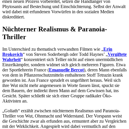
einen neuen Prozess vorbereitet, setzen die Handlanger von
Phytosanis auf Bestechung und Einschüchterung. Selbst der Anwalt
wird dabei mit erfundenen Vorwürfen in den sozialen Medien
diskreditiert.
Nüchterner Realismus & Paranoia-
Thriller
Im Unterschied zu thematisch verwandten Filmen wie „
Erin
Brokovich
“ von Steven Soderbergh oder Todd Haynes’ „
Vergiftete
Wahrheit
“ konzentriert sich Tellier nicht auf einen unermüdlichen
Einzelkämpfer, sondern widmet sich gleich mehreren Figuren. Etwa
der Sportlehrerin France (
Emanuelle Bercot
), deren Mann ebenfalls
von dem in Pflanzenschutzmitteln enthaltenen Stoff Tetrazin krank
geworden ist. Aus France sprudelt es ungefiltert heraus. Weil sich
ihre Wut nicht mehr angemessen in Worte fassen lässt, spuckt sie
dem Bauern, der indirekt ihren Mann auf dem Gewissen hat, ins
Gesicht. Später schließt sie sich einer Gruppe radikaler Öko-
Aktivisten an.
„Goliath“ erzählt zwischen nüchternem Realismus und Paranoia-
Thriller von Wut, Ohnmacht und Widerstand. Der Vorspann weist
die Geschichte zwar als erfunden aus, ermuntert aber zu Vergleichen
mit der Wirklichkeit. Angespielt wird dabei vermutlich auf den