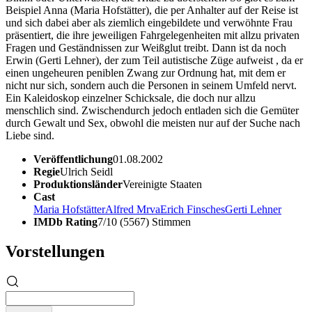
Beispiel Anna (Maria Hofstätter), die per Anhalter auf der Reise ist
und sich dabei aber als ziemlich eingebildete und verwöhnte Frau
präsentiert, die ihre jeweiligen Fahrgelegenheiten mit allzu privaten
Fragen und Geständnissen zur Weißglut treibt. Dann ist da noch
Erwin (Gerti Lehner), der zum Teil autistische Züge aufweist , da er
einen ungeheuren peniblen Zwang zur Ordnung hat, mit dem er
nicht nur sich, sondern auch die Personen in seinem Umfeld nervt.
Ein Kaleidoskop einzelner Schicksale, die doch nur allzu
menschlich sind. Zwischendurch jedoch entladen sich die Gemüter
durch Gewalt und Sex, obwohl die meisten nur auf der Suche nach
Liebe sind.
Veröffentlichung
01.08.2002
Regie
Ulrich Seidl
Produktionsländer
Vereinigte Staaten
Cast
Maria Hofstätter
Alfred Mrva
Erich Finsches
Gerti Lehner
IMDb Rating
7/10 (5567) Stimmen
Vorstellungen