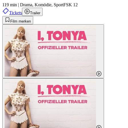
119 min
|
Drama,
Komödie,
Sport
FSK 12
Tickets
Trailer
Film merken