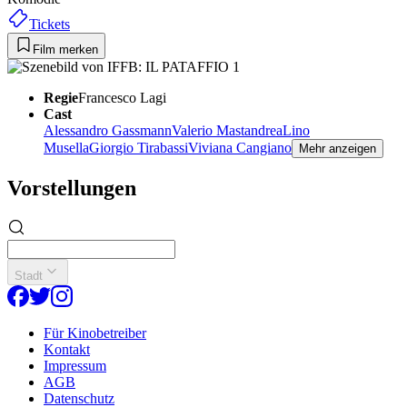
Tickets
Film merken
Regie
Francesco Lagi
Cast
Alessandro Gassmann
Valerio Mastandrea
Lino
Musella
Giorgio Tirabassi
Viviana Cangiano
Mehr anzeigen
Vorstellungen
Stadt
Für Kinobetreiber
Kontakt
Impressum
AGB
Datenschutz