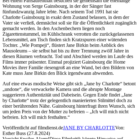
Bei einem Parisaufenthalt besuchen sie gemeinsam die ehemalige
Wohnung von Serge Gainsbourg, in der der Sänger fast
fünfundzwanzig Jahre lebte. Nach seinem Tod 1991 hat sie
Charlotte Gainsbourg in exakt dem Zustand belassen, in dem der
Vater sie verließ, demnächst soll sie für die Öffentlichkeit zugänglich
gemacht werden. In den Aschenbechern liegen noch
Zigarettenstummel, im Kühlschrank verrotten die zurückgelassenen
Lebensmittel, am Tisch finden sich Kratzspuren einer wütenden
Tochter. „Wie Pompeji“, flüstert Jane Birkin beim Anblick des
Mausoleums – sie selbst hat bis zu ihrer Trennung zwölf Jahre in
diesen Räumen verbracht. Tod und Abschied werden im Laufe des
Films immer präsenter. Einmal projiziert Gainsbourg die Home
Movies ihrer Familie riesengroß an eine Wand, bei den Bildern von
Kate muss Jane Birkin den Blick irgendwann abwenden.
Auf eine etwas modische Weise gibt sich „Jane by Charlotte“ betont
„undone“, die verwackelte Kamera und die abrupte Montage
suggerieren Authentizität und Dabeisein. Gegen Ende findet „Jane
by Charlotte“ trotz der gelegentlich manierierten Stilmittel doch zu
einer berührenden Nähe. Gainsbourg hinterfragt ihren Wunsch, sich
um jeden Preis von der Mutter zu befreien – „Ich will mich nicht
befreien. Ich will mich festhalten.“
Veröffentlicht auf filmdienst.de
JANE BY CHARLOTTE
Von:
Esther Buss (27.8.2024)
Vorsicht Spoiler-Alarm!
Diese Filmkritik könnte Hinweise auf