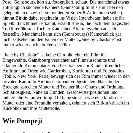
Pose, Gainsbourg hört zu, fotografiert, schaut. Die manchmal etwas
aufdringlich suchende Kamera (Gainsbourg führt sie nur bei den
gelegentlich dazwischen montierten Super-8-Aufnahmen selbst)
nimmt Birkin dabei regelrecht ins Visier. Irgendwann habe sie ihr
Spielbild nicht mehr erkannt, erzählt Birkin, die nach dem tragischen
Tod ihrer ältesten Tochter Kate einen Alterungsschub an sich
feststellte. Manchmal kann sich (Gainsbourgs) Kamerablick gar
nicht sattsehen an den Falten der Mutter. „Jane by Charlotte“ ist
immer wieder auch ein Fetisch-Film.
„Jane by Charlotte“ ist keine Chronik, eher ein Film für
Eingeweihte. Gainsbourg verzichtet auf Filmausschnitte und
erläuternde Kommentare. Von Gesprächen am Rande öffentlicher
Auftritte und Orten wie Garderoben, Korridoren und Fotostudios
(Tokio, New York, Paris) bewegt sich der Film immer wieder in den
privaten Raum. In Birkins charmant vollgestelltem Haus in der
Bretagne sprechen Mutter und Tochter über Chaos und Ordnung,
Schlaflosigkeit, Nähe zu Hunden, Geschwisterpositionen und
mütterliche Verantwortung. Oft habe sie sich wie eine kindische
Mutter oder eine Freundin verhalten, erinnert sich Birkin kritisch im
Rückblick auf ihre Mutterrolle.
Wie Pompeji