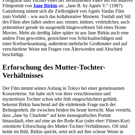
Fotografin und Tochter eines der berühmtesten Paare auf ein anderes
Filmporträt von
Jane Birkin
an: „Jane B. by Agnès V.“ (1987).
Gainsbourg nimmt sich die Ziellosigkeit von Agnès Vardas Film
zum Vorbild – wie auch das kollaborative Moment. Tonfall und Stil
des Films aber fallen anders aus: ernster, intimer, verletzlicher, auch
prätentiöser gerade im ausgestellt hingeworfenen Stil eines Home
Movies. Mehr als dreißig Jahre später ist aus Jane Birkin auch eine
andere Frau geworden, gezeichnet von Schicksalsschlägen und
einer Krebserkrankung, außerdem mehrfache Großmutter und auf
verschiedene Weise mit Fragen von Älterwerden und Abschied
beschäftigt.
Erforschung des Mutter-Tochter-
Verhältnisses
Der Film nimmt seinen Anfang in Tokyo bei einer gemeinsamen
Konzertreise. Sie habe sich von ihrer verschlossenen und
mysteriösen Tochter schon sehr früh eingeschüchtert gefühlt,
bekennt Birkin hauchend auf die einleitende Frage nach der
Befangenheit, die zwischen beiden bis heute herrscht. Man versteht,
dass „Jane by Charlotte“ auf kein monografisches Porträt
hinausläuft, eher auf eine an der Rede-Kur (oder eher: Flüster-Kur)
orientierte Erforschung des Mutter-Tochter-Verhältnisses. Oft sind
beide im Bild, Birkin spricht, setzt sich auf ihre scheue Weise in