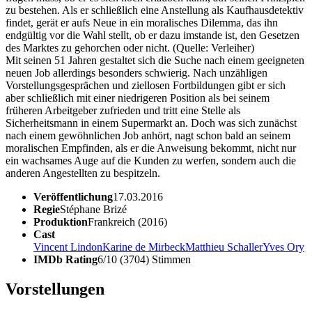
zu bestehen. Als er schließlich eine Anstellung als Kaufhausdetektiv
findet, gerät er aufs Neue in ein moralisches Dilemma, das ihn
endgültig vor die Wahl stellt, ob er dazu imstande ist, den Gesetzen
des Marktes zu gehorchen oder nicht. (Quelle: Verleiher)
Mit seinen 51 Jahren gestaltet sich die Suche nach einem geeigneten
neuen Job allerdings besonders schwierig. Nach unzähligen
Vorstellungsgesprächen und ziellosen Fortbildungen gibt er sich
aber schließlich mit einer niedrigeren Position als bei seinem
früheren Arbeitgeber zufrieden und tritt eine Stelle als
Sicherheitsmann in einem Supermarkt an. Doch was sich zunächst
nach einem gewöhnlichen Job anhört, nagt schon bald an seinem
moralischen Empfinden, als er die Anweisung bekommt, nicht nur
ein wachsames Auge auf die Kunden zu werfen, sondern auch die
anderen Angestellten zu bespitzeln.
Veröffentlichung
17.03.2016
Regie
Stéphane Brizé
Produktion
Frankreich (2016)
Cast
Vincent Lindon
Karine de Mirbeck
Matthieu Schaller
Yves Ory
IMDb Rating
6/10 (3704) Stimmen
Vorstellungen