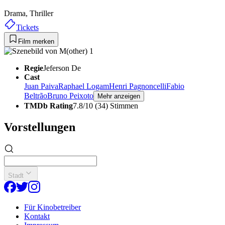
Drama,
Thriller
Tickets
Film merken
Regie
Jeferson De
Cast
Juan Paiva
Raphael Logam
Henri Pagnoncelli
Fabio
Beltrão
Bruno Peixoto
Mehr anzeigen
TMDb Rating
7.8/10 (34) Stimmen
Vorstellungen
Stadt
Für Kinobetreiber
Kontakt