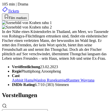
105 min
|
Drama
Tickets
Film merken
In der Nähe eines Küstendorfes in Thailand, am Meer, wo Tausende
von Rohingya-Flüchtlingen ertrunken sind, findet ein einheimischer
Fischer einen verletzten Mann, der bewusstlos im Wald liegt. Er
rettet den Fremden, der kein Wort spricht, bietet ihm seine
Freundschaft an und nennt ihn Thongchai. Doch als der Fischer
plötzlich auf See verschwindet, übernimmt Thongchai langsam das
Leben seines Freundes – sein Haus, seinen Job und seine Ex-Frau.
Veröffentlichung
23.02.2023
Regie
Phuttiphong Aroonpheng
Cast
Aphisit Hama
Wanlop Rungkumjad
Rasmee Wayrana
IMDb Rating
6.7/10 (383) Stimmen
Vorstellungen