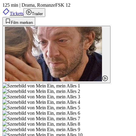
125 min
|
Drama,
Romanze
FSK 12
Tickets
Trailer
Film merken