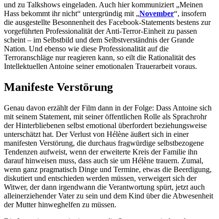
und zu Talkshows eingeladen. Auch hier kommuniziert „Meinen
Hass bekommt ihr nicht“ untergründig mit „
November
“, insofern
die ausgestellte Besonnenheit des Facebook-Statements bestens zur
vorgeführten Professionalität der Anti-Terror-Einheit zu passen
scheint – im Selbstbild und dem Selbstverständnis der Grande
Nation. Und ebenso wie diese Professionalität auf die
Terroranschläge nur reagieren kann, so eilt die Rationalität des
Intellektuellen Antoine seiner emotionalen Trauerarbeit voraus.
Manifeste Verstörung
Genau davon erzählt der Film dann in der Folge: Dass Antoine sich
mit seinem Statement, mit seiner öffentlichen Rolle als Sprachrohr
der Hinterbliebenen selbst emotional überfordert beziehungsweise
unterschätzt hat. Der Verlust von Hélène äußert sich in einer
manifesten Verstörung, die durchaus fragwürdige selbstbezogene
Tendenzen aufweist, wenn der erweiterte Kreis der Familie ihn
darauf hinweisen muss, dass auch sie um Hélène trauern. Zumal,
wenn ganz pragmatisch Dinge und Termine, etwas die Beerdigung,
diskutiert und entschieden werden müssen, verweigert sich der
Witwer, der dann irgendwann die Verantwortung spürt, jetzt auch
alleinerziehender Vater zu sein und dem Kind über die Abwesenheit
der Mutter hinweghelfen zu müssen.