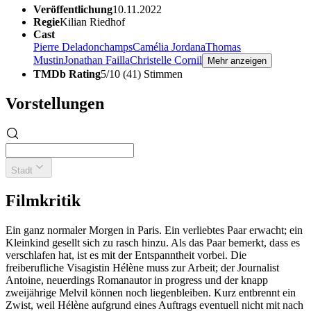
Veröffentlichung
10.11.2022
Regie
Kilian Riedhof
Cast
Pierre Deladonchamps
Camélia Jordana
Thomas
Mustin
Jonathan Failla
Christelle Cornil
Mehr anzeigen
TMDb Rating
5/10 (41) Stimmen
Vorstellungen
Stadt
Filmkritik
Ein ganz normaler Morgen in Paris. Ein verliebtes Paar erwacht; ein
Kleinkind gesellt sich zu rasch hinzu. Als das Paar bemerkt, dass es
verschlafen hat, ist es mit der Entspanntheit vorbei. Die
freiberufliche Visagistin Hélène muss zur Arbeit; der Journalist
Antoine, neuerdings Romanautor in progress und der knapp
zweijährige Melvil können noch liegenbleiben. Kurz entbrennt ein
Zwist, weil Hélène aufgrund eines Auftrags eventuell nicht mit nach