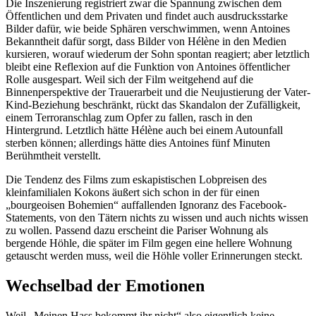
Die Inszenierung registriert zwar die Spannung zwischen dem
Öffentlichen und dem Privaten und findet auch ausdrucksstarke
Bilder dafür, wie beide Sphären verschwimmen, wenn Antoines
Bekanntheit dafür sorgt, dass Bilder von Hélène in den Medien
kursieren, worauf wiederum der Sohn spontan reagiert; aber letztlich
bleibt eine Reflexion auf die Funktion von Antoines öffentlicher
Rolle ausgespart. Weil sich der Film weitgehend auf die
Binnenperspektive der Trauerarbeit und die Neujustierung der Vater-
Kind-Beziehung beschränkt, rückt das Skandalon der Zufälligkeit,
einem Terroranschlag zum Opfer zu fallen, rasch in den
Hintergrund. Letztlich hätte Hélène auch bei einem Autounfall
sterben können; allerdings hätte dies Antoines fünf Minuten
Berühmtheit verstellt.
Die Tendenz des Films zum eskapistischen Lobpreisen des
kleinfamilialen Kokons äußert sich schon in der für einen
„bourgeoisen Bohemien“ auffallenden Ignoranz des Facebook-
Statements, von den Tätern nichts zu wissen und auch nichts wissen
zu wollen. Passend dazu erscheint die Pariser Wohnung als
bergende Höhle, die später im Film gegen eine hellere Wohnung
getauscht werden muss, weil die Höhle voller Erinnerungen steckt.
Wechselbad der Emotionen
Weil „Meinen Hass bekommt ihr nicht“ also eigentlich keine