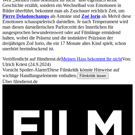
Geschichte erzählt, sondern ein Wechselbad von Emotionen in
Bilder überführt, bekommt man als Zuschauer reichlich Zeit, um
Pierre Deladonchamps
als Antoine und
Zoé Iorio
als Melvil diese
Emotionen schauspielerisch darstellen. Je nach Temperament wird
man diesen darstellerischen Parforceritt des Innerlichen für
ausgesprochen bewundernswert oder auf Filmlänge ermüdend
halten, wobei die Präsenz und die instinktive Präzision der
dreijährigen Zoé Iorio, die ein 17 Monate altes Kind spielt, schon
unerhört beeindruckend ist.
Veröffentlicht auf filmdienst.de
Meinen Hass bekommt ihr nicht
Von:
Ulrich Kriest (24.9.2024)
Vorsicht Spoiler-Alarm!
Diese Filmkritik könnte Hinweise auf
wichtige Handlungselemente enthalten.
Filmkritik lesen
Über filmdienst.de