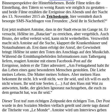
Binnenperspektive der Hinterbliebenen. Beide Filme teilen die
Einstellung, den Tätern so wenig Raum wie möglich zu gestatten –
und beide Filme erzählen die Ereignisse des Abends und der Nacht
des 13. November 2015 als
Teichoskopie
, hier vermittelt durch
besorgte SMS-Nachfragen von Freunden: „Seid ihr in Sicherheit?“
Erst jetzt realisiert Antoine, dass in der Stadt etwas im Gange ist. Er
versucht, Hélène im „Bataclan“ zu erreichen, aber vergeblich. Auch
Bruno, der selbst verletzt wird, kann nicht weiterhelfen. Verzweifelt
macht sich Antoine auf die Suche, klappert die Krankenhäuser und
Notaufnahmen ab. Erst dann erfolgt der Anruf, der Gewissheit
bringt: Hélène ist unter den Toten des Anschlags auf den Musikclub.
Während die Ermittlungsbehörden Informationen zum Tathergang
liefern, reagiert Antoine mit einem Facebook-Post auf die
Ereignisse, indem er die Täter adressiert: „Am Freitagabend habt ihr
das Leben eines ganz besonderen Menschen gestohlen. Die Liebe
meines Lebens. Die Mutter meines Sohnes. Aber meinen Hass
bekommt ihr nicht. Ich weiß nicht, wer ihr seid, und ich will es auch
nicht wissen. Ihr seid tote Seelen. (…) Auf den Hass mit Wut zu
antworten, hieße, der gleichen Ignoranz nachzugeben, die euch zu
dem gemacht hat, was ihr seid.“
Dieser Text traf zum richtigen Zeitpunkt den richtigen Ton. Der Post
wurde in den Sozialen Medien vielfach geteilt und zierte tags darauf
die Titelseite von „Le Monde“. Antoine wird um Interviews geben