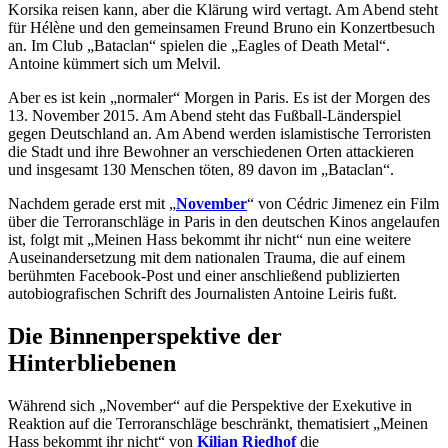
Korsika reisen kann, aber die Klärung wird vertagt. Am Abend steht
für Hélène und den gemeinsamen Freund Bruno ein Konzertbesuch
an. Im Club „Bataclan“ spielen die „Eagles of Death Metal“.
Antoine kümmert sich um Melvil.
Aber es ist kein „normaler“ Morgen in Paris. Es ist der Morgen des
13. November 2015. Am Abend steht das Fußball-Länderspiel
gegen Deutschland an. Am Abend werden islamistische Terroristen
die Stadt und ihre Bewohner an verschiedenen Orten attackieren
und insgesamt 130 Menschen töten, 89 davon im „Bataclan“.
Nachdem gerade erst mit „
November
“ von Cédric Jimenez ein Film
über die Terroranschläge in Paris in den deutschen Kinos angelaufen
ist, folgt mit „Meinen Hass bekommt ihr nicht“ nun eine weitere
Auseinandersetzung mit dem nationalen Trauma, die auf einem
berühmten Facebook-Post und einer anschließend publizierten
autobiografischen Schrift des Journalisten Antoine Leiris fußt.
Die Binnenperspektive der
Hinterbliebenen
Während sich „November“ auf die Perspektive der Exekutive in
Reaktion auf die Terroranschläge beschränkt, thematisiert „Meinen
Hass bekommt ihr nicht“ von
Kilian Riedhof
die