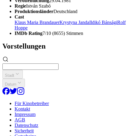
Veröffentlichung
29.04.1981
Regie
István Szabó
Produktionsländer
Deutschland
Cast
Klaus Maria Brandauer
Krystyna Janda
Ildikó Bánsági
Rolf
Hoppe
IMDb Rating
7/10 (8655) Stimmen
Vorstellungen
Stadt
Datum
Für Kinobetreiber
Kontakt
Impressum
AGB
Datenschutz
Sicherheit