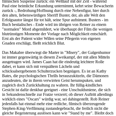
filmischen Suspense zurück: ein Wettlauf mit der Zeit - während
Paul eine heimliche Erkundung unternimmt, kehrt seine Bewacherin
zurück -, Bedrohung/Hoffnung durch eine Nebenfigur, hier durch
den alten, liebenswürdigen Sheriff Buster, der, als alle Welt den
Erfolgsautor längst für tot hält, seine Spur aufnimmt. Busters - im
Buch bestialisches - Ende wird im übrigen von Reiner zu einem
"normalen" Mord abgemildert, wie überhaupt der Film die wenigen
blutrünstigen Momente der Vorlage nach Möglichkeit entschärft.
Erst als der Patient wider Willen seine Pflegerin von eigenen
Gnaden erschlägt, fließt reichlich Blut.
Das Makabre überwiegt die Marter in "Misery", der Galgenhumor
ist immer gegenwärtig in diesem Zweikampf, der mit allen Mitteln
ausgetragen wird. James Caan hat die eindeutig leichtere Rolle
dabei, er kann sich mit verquältem Lächeln und
schicksalsergebenem Schulterzucken begnügen. Es ist an Kathy
Bates, die psychologischen Thrills herauszukitzeln, die Dämonen
anzudeuten, die in ihrem verwirrten Geist herumspuken, und
zugleich doch Zurückhaltung zu wahren. Ihr füllig-kindliches
Gesicht ist dafür denkbar geeignet - eine Unschuldsmiene, die sich
in Sekundenschnelle zur Fratze verzerrt; ob dieser Auftritt allerdings
wirklich eines "Oscars" würdig war, sei dahingestellt. Rob Reiner
jedenfalls hat einmal mehr eine redliche, filmisch überzeugende
Stephen-King-Verfilmung zustandegebracht, die freilich nicht die
gleiche Begeisterung auslösen kann wie "Stand by me". Bleibt doch