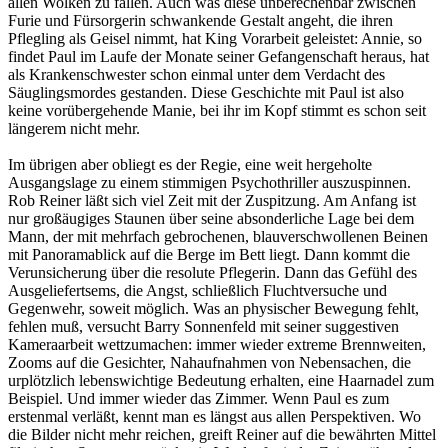
allen Wolken zu fallen. Auch was diese unberechenbar zwischen
Furie und Fürsorgerin schwankende Gestalt angeht, die ihren
Pflegling als Geisel nimmt, hat King Vorarbeit geleistet: Annie, so
findet Paul im Laufe der Monate seiner Gefangenschaft heraus, hat
als Krankenschwester schon einmal unter dem Verdacht des
Säuglingsmordes gestanden. Diese Geschichte mit Paul ist also
keine vorübergehende Manie, bei ihr im Kopf stimmt es schon seit
längerem nicht mehr.
Im übrigen aber obliegt es der Regie, eine weit hergeholte
Ausgangslage zu einem stimmigen Psychothriller auszuspinnen.
Rob Reiner läßt sich viel Zeit mit der Zuspitzung. Am Anfang ist
nur großäugiges Staunen über seine absonderliche Lage bei dem
Mann, der mit mehrfach gebrochenen, blauverschwollenen Beinen
mit Panoramablick auf die Berge im Bett liegt. Dann kommt die
Verunsicherung über die resolute Pflegerin. Dann das Gefühl des
Ausgeliefertsems, die Angst, schließlich Fluchtversuche und
Gegenwehr, soweit möglich. Was an physischer Bewegung fehlt,
fehlen muß, versucht Barry Sonnenfeld mit seiner suggestiven
Kameraarbeit wettzumachen: immer wieder extreme Brennweiten,
Zooms auf die Gesichter, Nahaufnahmen von Nebensachen, die
urplötzlich lebenswichtige Bedeutung erhalten, eine Haarnadel zum
Beispiel. Und immer wieder das Zimmer. Wenn Paul es zum
erstenmal verläßt, kennt man es längst aus allen Perspektiven. Wo
die Bilder nicht mehr reichen, greift Reiner auf die bewährten Mittel