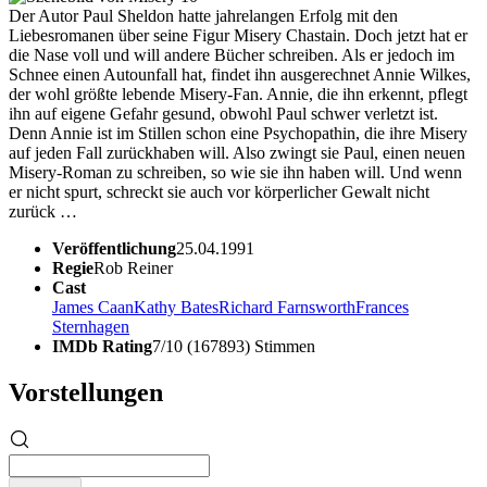
Der Autor Paul Sheldon hatte jahrelangen Erfolg mit den
Liebesromanen über seine Figur Misery Chastain. Doch jetzt hat er
die Nase voll und will andere Bücher schreiben. Als er jedoch im
Schnee einen Autounfall hat, findet ihn ausgerechnet Annie Wilkes,
der wohl größte lebende Misery-Fan. Annie, die ihn erkennt, pflegt
ihn auf eigene Gefahr gesund, obwohl Paul schwer verletzt ist.
Denn Annie ist im Stillen schon eine Psychopathin, die ihre Misery
auf jeden Fall zurückhaben will. Also zwingt sie Paul, einen neuen
Misery-Roman zu schreiben, so wie sie ihn haben will. Und wenn
er nicht spurt, schreckt sie auch vor körperlicher Gewalt nicht
zurück …
Veröffentlichung
25.04.1991
Regie
Rob Reiner
Cast
James Caan
Kathy Bates
Richard Farnsworth
Frances
Sternhagen
IMDb Rating
7/10 (167893) Stimmen
Vorstellungen