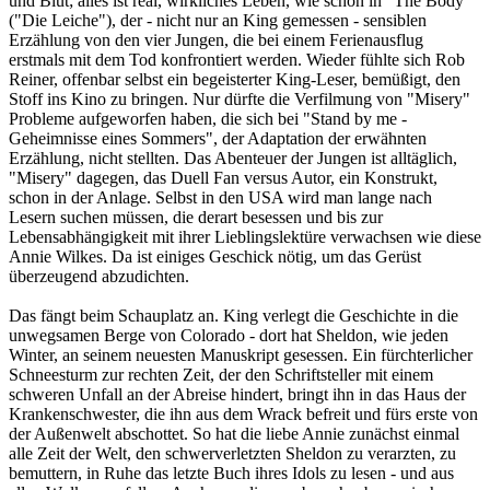
und Blut; alles ist real, wirkliches Leben, wie schon in "The Body"
("Die Leiche"), der - nicht nur an King gemessen - sensiblen
Erzählung von den vier Jungen, die bei einem Ferienausflug
erstmals mit dem Tod konfrontiert werden. Wieder fühlte sich Rob
Reiner, offenbar selbst ein begeisterter King-Leser, bemüßigt, den
Stoff ins Kino zu bringen. Nur dürfte die Verfilmung von "Misery"
Probleme aufgeworfen haben, die sich bei "Stand by me -
Geheimnisse eines Sommers", der Adaptation der erwähnten
Erzählung, nicht stellten. Das Abenteuer der Jungen ist alltäglich,
"Misery" dagegen, das Duell Fan versus Autor, ein Konstrukt,
schon in der Anlage. Selbst in den USA wird man lange nach
Lesern suchen müssen, die derart besessen und bis zur
Lebensabhängigkeit mit ihrer Lieblingslektüre verwachsen wie diese
Annie Wilkes. Da ist einiges Geschick nötig, um das Gerüst
überzeugend abzudichten.
Das fängt beim Schauplatz an. King verlegt die Geschichte in die
unwegsamen Berge von Colorado - dort hat Sheldon, wie jeden
Winter, an seinem neuesten Manuskript gesessen. Ein fürchterlicher
Schneesturm zur rechten Zeit, der den Schriftsteller mit einem
schweren Unfall an der Abreise hindert, bringt ihn in das Haus der
Krankenschwester, die ihn aus dem Wrack befreit und fürs erste von
der Außenwelt abschottet. So hat die liebe Annie zunächst einmal
alle Zeit der Welt, den schwerverletzten Sheldon zu verarzten, zu
bemuttern, in Ruhe das letzte Buch ihres Idols zu lesen - und aus