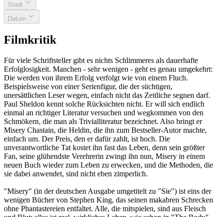
Stadt
Datum
Filmkritik
Für viele Schriftsteller gibt es nichts Schlimmeres als dauerhafte
Erfolglosigkeit. Manchen - sehr wenigen - geht es genau umgekehrt:
Die werden von ihrem Erfolg verfolgt wie von einem Fluch.
Beispielsweise von einer Serienfigur, die der süchtigen,
unersättlichen Leser wegen, einfach nicht das Zeitliche segnen darf.
Paul Sheldon kennt solche Rücksichten nicht. Er will sich endlich
einmal an richtiger Literatur versuchen und wegkommen von den
Schmökern, die man als Trivialliteratur bezeichnet. Also bringt er
Misery Chastain, die Heldin, die ihn zum Bestseller-Autor machte,
einfach um. Der Preis, den er dafür zahlt, ist hoch. Die
unverantwortliche Tat kostet ihn fast das Leben, denn sein größter
Fan, seine glühendste Verehrerin zwingt ihn nun, Misery in einem
neuen Buch wieder zum Leben zu erwecken, und die Methoden, die
sie dabei anwendet, sind nicht eben zimperlich.
"Misery" (in der deutschen Ausgabe umgetitelt zu "Sie") ist eins der
wenigen Bücher von Stephen King, das seinen makabren Schrecken
ohne Phantastereien entfaltet. Alle, die mitspielen, sind aus Fleisch