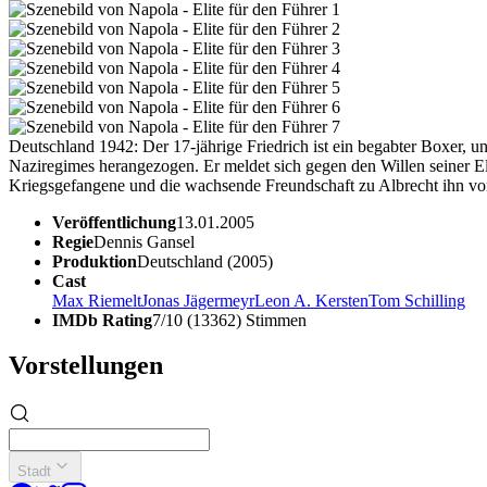
Deutschland 1942: Der 17-jährige Friedrich ist ein begabter Boxer, un
Naziregimes herangezogen. Er meldet sich gegen den Willen seiner 
Kriegsgefangene und die wachsende Freundschaft zu Albrecht ihn vor
Veröffentlichung
13.01.2005
Regie
Dennis Gansel
Produktion
Deutschland (2005)
Cast
Max Riemelt
Jonas Jägermeyr
Leon A. Kersten
Tom Schilling
IMDb Rating
7/10 (13362) Stimmen
Vorstellungen
Stadt