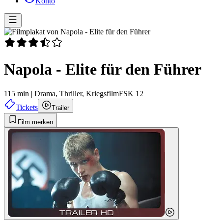
Konto
Napola - Elite für den Führer
115 min
|
Drama,
Thriller,
Kriegsfilm
FSK 12
Tickets
Trailer
Film merken