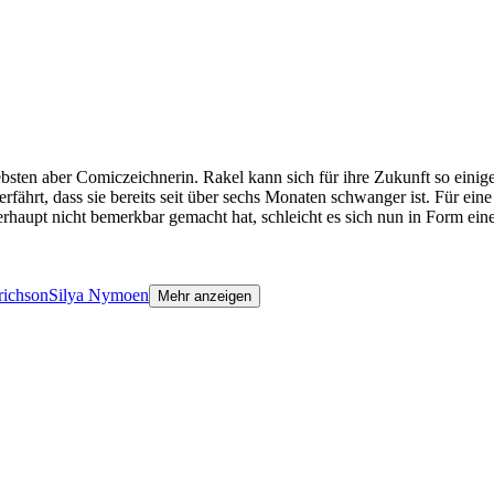
iebsten aber Comiczeichnerin. Rakel kann sich für ihre Zukunft so eini
rfährt, dass sie bereits seit über sechs Monaten schwanger ist. Für ein
rhaupt nicht bemerkbar gemacht hat, schleicht es sich nun in Form ein
richson
Silya Nymoen
Mehr anzeigen