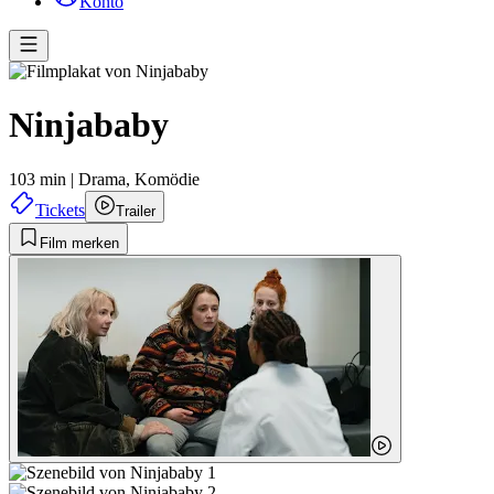
Konto
Ninjababy
103 min
|
Drama,
Komödie
Tickets
Trailer
Film merken