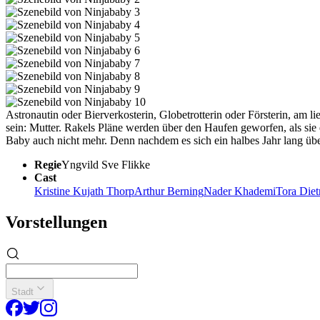
Astronautin oder Bierverkosterin, Globetrotterin oder Försterin, am l
sein: Mutter. Rakels Pläne werden über den Haufen geworfen, als sie e
Baby auch nicht mehr. Denn nachdem es sich ein halbes Jahr lang übe
Regie
Yngvild Sve Flikke
Cast
Kristine Kujath Thorp
Arthur Berning
Nader Khademi
Tora Diet
Vorstellungen
Stadt