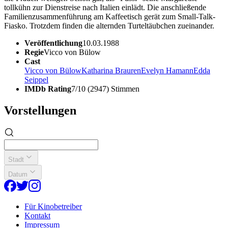
tollkühn zur Dienstreise nach Italien einlädt. Die anschließende
Familienzusammenführung am Kaffeetisch gerät zum Small-Talk-
Fiasko. Trotzdem finden die alternden Turteltäubchen zueinander.
Veröffentlichung
10.03.1988
Regie
Vicco von Bülow
Cast
Vicco von Bülow
Katharina Brauren
Evelyn Hamann
Edda
Seippel
IMDb Rating
7/10 (2947) Stimmen
Vorstellungen
Stadt
Datum
Für Kinobetreiber
Kontakt
Impressum