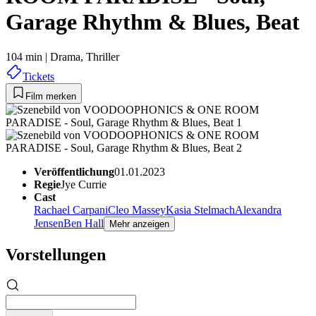
Garage Rhythm & Blues, Beat
104 min
|
Drama,
Thriller
Tickets
Film merken
Veröffentlichung
01.01.2023
Regie
Jye Currie
Cast
Rachael Carpani
Cleo Massey
Kasia Stelmach
Alexandra
Jensen
Ben Hall
Mehr anzeigen
Vorstellungen