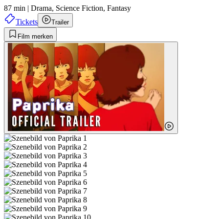
87 min
|
Drama,
Science Fiction,
Fantasy
Tickets
Trailer
Film merken