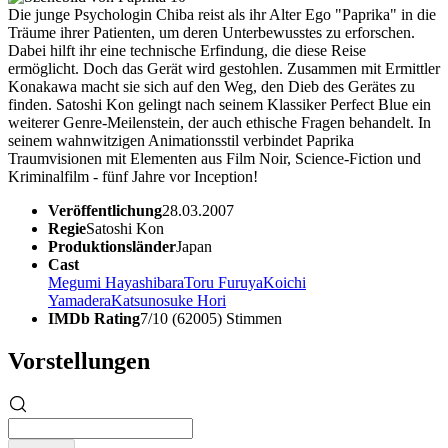
Die junge Psychologin Chiba reist als ihr Alter Ego "Paprika" in die
Träume ihrer Patienten, um deren Unterbewusstes zu erforschen.
Dabei hilft ihr eine technische Erfindung, die diese Reise
ermöglicht. Doch das Gerät wird gestohlen. Zusammen mit Ermittler
Konakawa macht sie sich auf den Weg, den Dieb des Gerätes zu
finden. Satoshi Kon gelingt nach seinem Klassiker Perfect Blue ein
weiterer Genre-Meilenstein, der auch ethische Fragen behandelt. In
seinem wahnwitzigen Animationsstil verbindet Paprika
Traumvisionen mit Elementen aus Film Noir, Science-Fiction und
Kriminalfilm - fünf Jahre vor Inception!
Veröffentlichung
28.03.2007
Regie
Satoshi Kon
Produktionsländer
Japan
Cast
Megumi Hayashibara
Toru Furuya
Koichi
Yamadera
Katsunosuke Hori
IMDb Rating
7/10 (62005) Stimmen
Vorstellungen