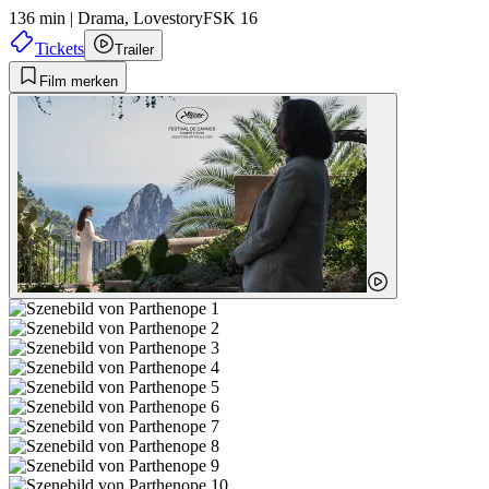
136 min
|
Drama,
Lovestory
FSK 16
Tickets
Trailer
Film merken