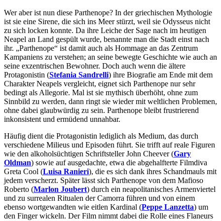
Wer aber ist nun diese Parthenope? In der griechischen Mythologie
ist sie eine Sirene, die sich ins Meer stürzt, weil sie Odysseus nicht
zu sich locken konnte. Da ihre Leiche der Sage nach im heutigen
Neapel an Land gespült wurde, benannte man die Stadt einst nach
ihr. „Parthenope“ ist damit auch als Hommage an das Zentrum
Kampaniens zu verstehen; an seine bewegte Geschichte wie auch an
seine exzentrischen Bewohner. Doch auch wenn die ältere
Protagonistin (
Stefania Sandrelli
) ihre Biografie am Ende mit dem
Charakter Neapels vergleicht, eignet sich Parthenope nur sehr
bedingt als Allegorie. Mal ist sie mythisch überhöht, ohne zum
Sinnbild zu werden, dann ringt sie wieder mit weltlichen Problemen,
ohne dabei glaubwürdig zu sein. Parthenope bleibt frustrierend
inkonsistent und ermüdend unnahbar.
Häufig dient die Protagonistin lediglich als Medium, das durch
verschiedene Milieus und Episoden führt. Sie trifft auf reale Figuren
wie den alkoholsüchtigen Schriftsteller John Cheever (
Gary
Oldman
) sowie auf ausgedachte, etwa die abgehalfterte Filmdiva
Greta Cool (
Luisa Ranieri
), die es sich dank ihres Schandmauls mit
jedem verscherzt. Später lässt sich Parthenope von dem Mafioso
Roberto (
Marlon Joubert
) durch ein neapolitanisches Armenviertel
und zu surrealen Ritualen der Camorra führen und von einem
ebenso wortgewandten wie eitlen Kardinal (
Peppe Lanzetta
) um
den Finger wickeln. Der Film nimmt dabei die Rolle eines Flaneurs