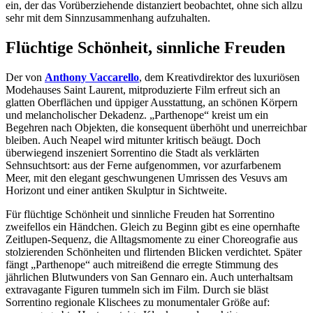
ein, der das Vorüberziehende distanziert beobachtet, ohne sich allzu
sehr mit dem Sinnzusammenhang aufzuhalten.
Flüchtige Schönheit, sinnliche Freuden
Der von
Anthony Vaccarello
, dem Kreativdirektor des luxuriösen
Modehauses Saint Laurent, mitproduzierte Film erfreut sich an
glatten Oberflächen und üppiger Ausstattung, an schönen Körpern
und melancholischer Dekadenz. „Parthenope“ kreist um ein
Begehren nach Objekten, die konsequent überhöht und unerreichbar
bleiben. Auch Neapel wird mitunter kritisch beäugt. Doch
überwiegend inszeniert Sorrentino die Stadt als verklärten
Sehnsuchtsort: aus der Ferne aufgenommen, vor azurfarbenem
Meer, mit den elegant geschwungenen Umrissen des Vesuvs am
Horizont und einer antiken Skulptur in Sichtweite.
Für flüchtige Schönheit und sinnliche Freuden hat Sorrentino
zweifellos ein Händchen. Gleich zu Beginn gibt es eine opernhafte
Zeitlupen-Sequenz, die Alltagsmomente zu einer Choreografie aus
stolzierenden Schönheiten und flirtenden Blicken verdichtet. Später
fängt „Parthenope“ auch mitreißend die erregte Stimmung des
jährlichen Blutwunders von San Gennaro ein. Auch unterhaltsam
extravagante Figuren tummeln sich im Film. Durch sie bläst
Sorrentino regionale Klischees zu monumentaler Größe auf: