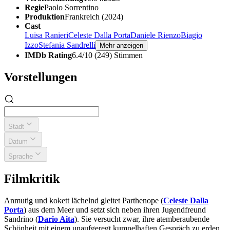
Regie
Paolo Sorrentino
Produktion
Frankreich (2024)
Cast
Luisa Ranieri
Celeste Dalla Porta
Daniele Rienzo
Biagio
Izzo
Stefania Sandrelli
Mehr anzeigen
IMDb Rating
6.4/10 (249) Stimmen
Vorstellungen
Stadt
Datum
Sprache
Filmkritik
Anmutig und kokett lächelnd gleitet Parthenope (
Celeste Dalla
Porta
) aus dem Meer und setzt sich neben ihren Jugendfreund
Sandrino (
Dario Aita
). Sie versucht zwar, ihre atemberaubende
Schönheit mit einem unaufgeregt kumpelhaften Gespräch zu erden,