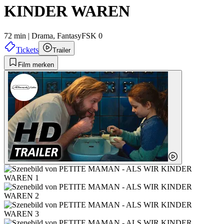
KINDER WAREN
72 min
|
Drama,
Fantasy
FSK 0
Tickets
Trailer
Film merken