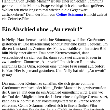
Handlung von „Petite Maman“ ist aus einer schlechten Stimmung
geboren, und in Marions Frage verbirgt sich eine weitaus größere:
Wollen wir nicht langsam mal wieder in die Gegenwart
zurückkehren? Denn der Film von
Céline Sciamma
ist nicht zuletzt
ein Zeitreise-Film.
Ein Abschied ohne „Au revoir!“
In Nellys Haus herrscht schlechte Stimmung, weil ihre Großmutter
gestorben ist. Die Inszenierung benötigt nur eine kurze Sequenz, um
diesen Umstand als Zentrum des Films zu etablieren. Im ersten Bild
hilft Nelly einer älteren Frau beim Kreuzworträtsel, dann
verabschiedet sie sich von ihr, dann von zwei anderen Frauen in
zwei anderen Zimmern: „Au revoir!“ Im nächsten Raum sitzt
allerdings keine Oma, sondern eine jüngere Frau räumt auf. Sofort
ist klar: Hier ist jemand gestorben. Und Nelly hat nicht „Au revoir“
gesagt.
Das macht der Kleinen zu schaffen, die sich gerne von ihrer
Großmutter verabschiedet hätte. „Petite Maman“ ist gewissermaßen
der Umweg, mit dem ihr ein Abschied ermöglicht wird. Denn wo
der Tod den Möglichkeiten des Lebens eine endgültige Grenze setzt,
kann das Kino mit seiner Vorstellungskraft diese Grenze wieder
einreißen. Céline Sciamma bedient sich in ihrem fünften Film
merklich bei den Fabeln des Studio Ghibli, in denen Kinder durch