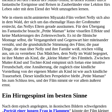
fantastische Ereignisse und Reisen in Zauberländer eine Lektion fürs
Leben oder mit dem Elend der Welt umzugehen lernen.
Wie in einem nicht-animierten Miyazaki-Film verliert Nelly sich also
in dem Wald, der sich um das ehemalige Haus der Großmutter
erstreckt, das Nellys Eltern gerade ausräumen. Für den Übergang
ins Fantastische braucht „Petite Maman“ keine visuellen Effekte und
keine Markierungen des Zeitenwechsels. Es ist die filmische
Montage selbst, die Vergangenheit und Gegenwart hier miteinander
vernäht, und die grundsätzliche Stimmung des Films; die paar
Dinge, die man über Nelly und ihre Familie weiß, reichen völlig
aus, um zu verstehen: Das Mädchen, dem Nelly im Wald begegnet,
ist ihre Mutter als Kind, die „kleine Mutter“ des Filmtitels. Zwischen
Mutter-Kind und Tochter-Kind entspinnt sich fortan eine intuitive
Freundschaft, eine Annäherung, die zugleich eine kindliche
Vorstellung von der eigenen Mutter als Kind ist wie auch kindliche
Trauerarbeit. Dieser kindlichen Perspektive bleibt „Petite Maman“
bis zum Schluss treu, und der Film nimmt sie vor allem äußerst
ernst.
Ein Hirngespinst im besten Sinne
Nach dem episch angelegten, in ikonischen Bildern schwelgenden
„
Porträt einer jungen Frau in Flammen
“ könnte der Film kleiner