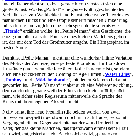
und einfacher nicht sein, doch gerade hierin versteckt sich eine
große Kunst. Wo das „Porträt“ eine ganze Kulturgeschichte des
Verhältnisses von Weiblichkeit und Kunst, eine ganze Theorie des
männlichen Blicks und eine Utopie seiner filmischen Umkehrung
mit sich trug und zugleich eine Liebesgeschichte so groß wie
„
Titanic
“
erzählen wollte, ist „Petite Maman“ eine Geschichte, die
einzig und allein aus der Fantasie eines kleinen Mädchens geboren
ist, das mit dem Tod der Großmutter umgeht. Ein Hirngespinst, im
besten Sinne.
Damit ist „Petite Maman“ nicht nur eine wunderbar intime Variation
des Motivs der Zeitreise, eine perfekte Produktion für Lockdown-
Umstände (auch wenn die Idee älter als die Pandemie ist), sondern
auch eine Rückkehr zu den Coming-of-Age-Filmen „
Water Lilies
“,
„
Tomboy
“ und „
Mädchenbande
“, mit denen Sciamma bekannt
geworden ist. „Petite Maman“ ist aber auch eine Weiterentwicklung,
denn auch oder gerade weil der Film sich so klein anfühlt, spürt
man, wie sicher seine Regisseurin mittlerweile die Sprache des
Kinos mit ihrem eigenen Akzent spricht.
Nelly bringt ihre neue Freundin (die beiden werden von zwei
Schwestern gespielt) irgendwann doch mit nach Hause, versöhnt
Vergangenheit und Gegenwart miteinander – und irritiert ihren
Vater, der das kleine Mädchen, das irgendwann einmal seine Frau
sein wird, entgeistert ansieht. Auch solche witzig-paradoxen